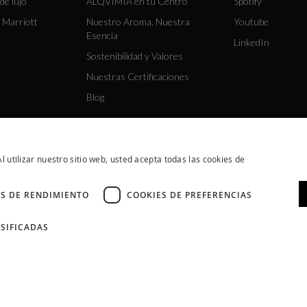
de lujo
ALQVIMIA en tu Centro
Spotify
 Marriott
Nuestro Aroma, Nuestra
Youtube
Esencia
LinkedIn
Sostenibilidad y Valores
Nuestras Certificaciones
Blog
l utilizar nuestro sitio web, usted acepta todas las cookies de
S DE RENDIMIENTO
COOKIES DE PREFERENCIAS
SIFICADAS