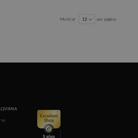
Mostrar
por página
LQVIMIA
rse