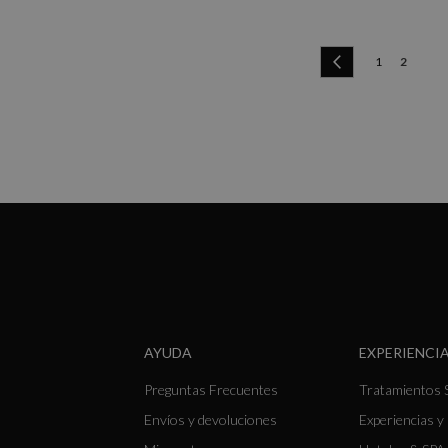
Página
Página
Anterior
Página
You're c
1
2
AYUDA
EXPERIENCIA
Preguntas Frecuentes
Tratamientos 
Envíos y devoluciones
Experiencias 