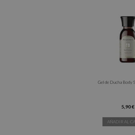
Gel de Ducha Body S
5,90 €
AÑADIR AL C