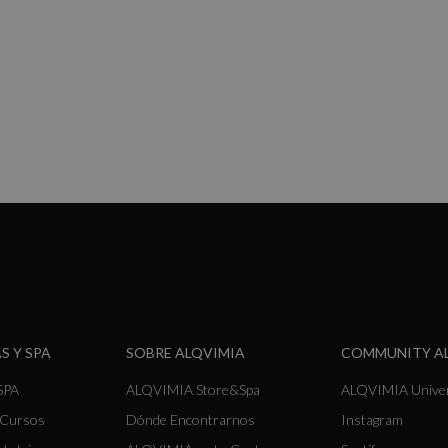
urrently reading page
S Y SPA
SOBRE ALQVIMIA
COMMUNITY A
SPA
ALQVIMIA Store&Spa
ALQVIMIA Unive
y Cursos
Dónde Encontrarnos
Instagram