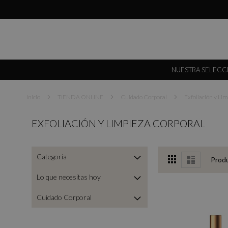
NUESTRA SELECC
Inicio
TIENDA ONLINE
Cuidado Corporal
Exfoliación y Li
EXFOLIACIÓN Y LIMPIEZA CORPORAL
View
Categoría
Grid
Lista
Prod
as
Lo que necesitas hoy
Cuidado Corporal