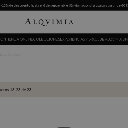
-15% de descuento hasta el 6 de septiembre | Envío nacional gratuito
a partir de 60 €
IÓN
TIENDA ONLINE
COLECCIONES
EXPERIENCIAS Y SPA
CLUB ALQVIMIA UN
mpieza Corporal
uctos
13
-
23
de
23