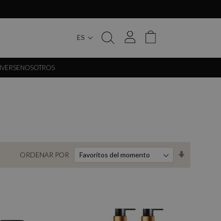
ES
My Cart
IVERSE
NOSOTROS
Set
ORDENAR POR
Ascending
Direction