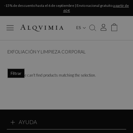
-15% de descuento hasta el 6 de septiembre | Envío nacional gratuito
a partir de
60 €
ES
My Cart
EXFOLIACIÓN Y LIMPIEZA CORPORAL
Filtrar
We can't find products matching the selection.
AYUDA