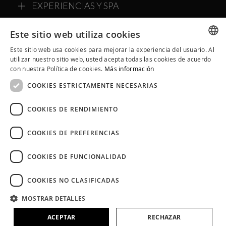
EXPERIENCIAS Y SPA
SOBRE ALQVIMIA
Este sitio web utiliza cookies
Este sitio web usa cookies para mejorar la experiencia del usuario. Al
COMMUNITY ALQVIMIA
SPANISH
utilizar nuestro sitio web, usted acepta todas las cookies de acuerdo
con nuestra Política de cookies.
Más información
CATALAN
COOKIES ESTRICTAMENTE NECESARIAS
ENGLISH
COOKIES DE RENDIMIENTO
COOKIES DE PREFERENCIAS
COOKIES DE FUNCIONALIDAD
COOKIES NO CLASIFICADAS
Aviso Legal
Políticas de Cookies
Política de Privacidad
MOSTRAR DETALLES
Condiciones Generales
Política en Redes Sociales
ACEPTAR
RECHAZAR