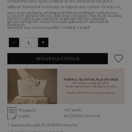
Limnanthes alba
, ajuda a regular el sèu, minimitzar els porus,
millorar l’elasticitat i estimular la regeneració cutània. Gràcies a la
seva acció
wellaging
, protegeix del fotoenvelliment i enforteix la
La seva fragància natural, amb notes cítriques i florals de lavanda,
barrera cutània per mantenir la pell més ferma, calmada i
gerani i
petitgrain
, converteix cada aplicació en un ritual de
lluminosa.
benestar que retorna equilibri i vitalitat a la pell.
-
+
AFEGIR A LA CISTELLA
+
87
punts
Prospecto
ALQVIMIA Universe
Leaflet
+ Suma punts amb ALQVIMIA Universe