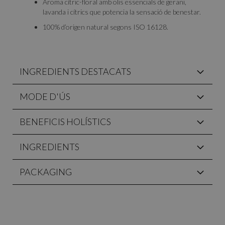
Aroma cítric-floral amb olis essencials de gerani,
lavanda i cítrics que potencia la sensació de benestar.
100% d’origen natural segons ISO 16128.
INGREDIENTS DESTACATS
MODE D'ÚS
BENEFICIS HOLÍSTICS
INGREDIENTS
PACKAGING