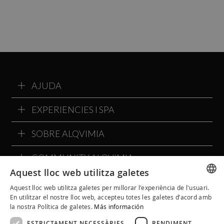
AJUDA
EXPERIENCIES I SPA
SOBRE ALQVIMIA
COMMUNITY ALQVIMIA
Aquest lloc web utilitza galetes
Aquest lloc web utilitza galetes per millorar l'experiència de l'usuari.
SPANISH
En utilitzar el nostre lloc web, accepteu totes les galetes d’acord amb
la nostra Política de galetes.
Más información
CATALAN
ESTRICTAMENT NECESSÀRIES
RENDIMENT