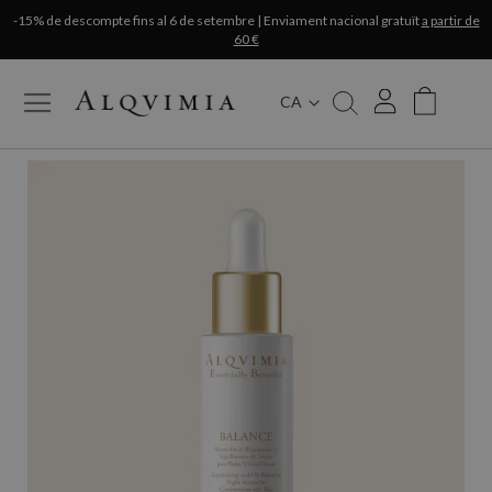
-15% de descompte fins al 6 de setembre | Enviament nacional gratuït
a partir de
60 €
CA
My Cart