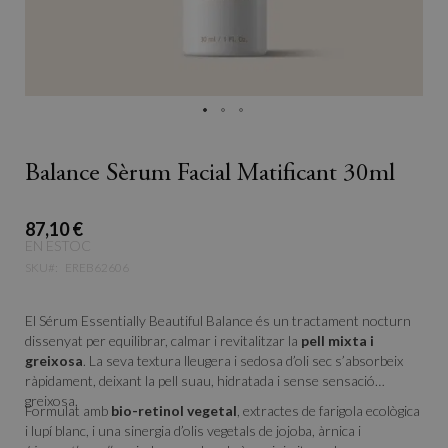
Balance Sèrum Facial Matificant 30ml
87,10 €
EN ESTOC
SKU
EREB62606
El Sérum Essentially Beautiful Balance és un tractament nocturn
dissenyat per equilibrar, calmar i revitalitzar la
pell mixta i
greixosa
. La seva textura lleugera i sedosa d’oli sec s’absorbeix
ràpidament, deixant la pell suau, hidratada i sense sensació
greixosa.
Formulat amb
bio-retinol vegetal
, extractes de farigola ecològica
i lupí blanc, i una sinergia d’olis vegetals de jojoba, àrnica i