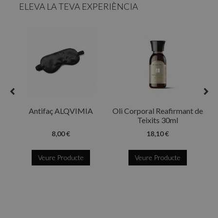
ELEVA LA TEVA EXPERIÈNCIA
R
Antifaç ALQVIMIA
Oli Corporal Reafirmant de
Teixits 30ml
8,00 €
18,10 €
Veure Producte
Veure Producte