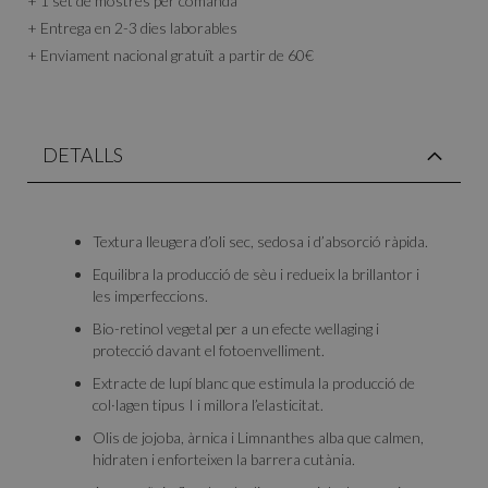
+ 1 set de mostres per comanda
+ Entrega en 2-3 dies laborables
+ Enviament nacional gratuït a partir de 60€
DETALLS
Textura lleugera d’oli sec, sedosa i d’absorció ràpida.
Equilibra la producció de sèu i redueix la brillantor i
les imperfeccions.
Bio-retinol vegetal per a un efecte wellaging i
protecció davant el fotoenvelliment.
Extracte de lupí blanc que estimula la producció de
col·lagen tipus I i millora l’elasticitat.
Olis de jojoba, àrnica i Limnanthes alba que calmen,
hidraten i enforteixen la barrera cutània.