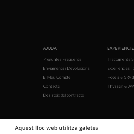
AJUDA
EXPERIENCIE
Preguntes Freqüents
Tractaments 
Enviaments i Devolucions
Experiències i
El Meu Compte
Hotels & SPA d
Contacte
Thyssen & JW
Desisteix del contracte
Aquest lloc web utilitza galetes