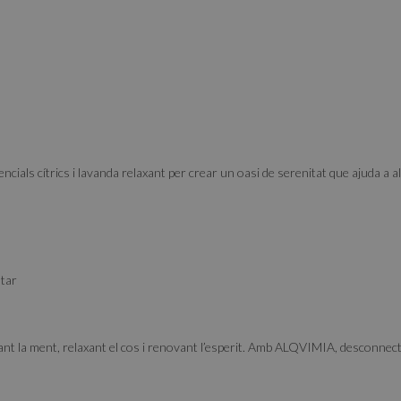
ng page
ls cítrics i lavanda relaxant per crear un oasi de serenitat que ajuda a all
star
mant la ment, relaxant el cos i renovant l’esperit. Amb ALQVIMIA, desconnect