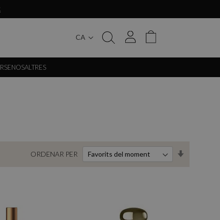
€
CA
My Cart
ERSE
NOSALTRES
Set
ORDENAR PER
Ascending
Direction