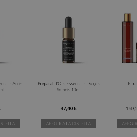
ncials Anti-
Preparat d'Olis Essencials Dolços
Ritu
ml
Somnis 10ml
€
47,40 €
160,
ISTELLA
AFEGIR A LA CISTELLA
AFEGIR