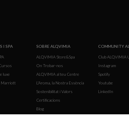
S I SPA
SOBRE ALQVIMIA
COMMUNITY A
SPA
ALQVIMIA Store&Spa
Club ALQVIMIA U
 Cursos
On Trobar-nos
Instagram
e luxe
ALQVIMIA al teu Centre
Spotify
 Marriott
L'Aroma, la Nostra Essència
Youtube
Sostenibilitat i Valors
LinkedIn
Certificacions
Blog