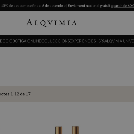
-15% de descompte fins al 6 de setembre | Enviament nacional gratuït
a partir de 60 
LECCIÓ
BOTIGA ONLINE
COL·LECCIONS
EXPERIÈNCIES I SPA
ALQVIMIA UNIV
uctes
1
-
12
de
17