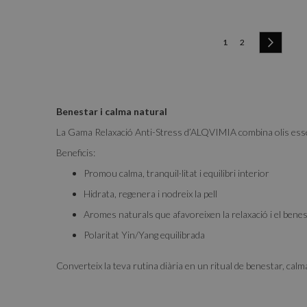
Page
You're currently readi
Page
Page
Pròxim
1
2
Benestar i calma natural
La Gama Relaxació Anti-Stress d’ALQVIMIA combina olis essencia
Beneficis:
Promou calma, tranquil·litat i equilibri interior
Hidrata, regenera i nodreix la pell
Aromes naturals que afavoreixen la relaxació i el bene
Polaritat Yin/Yang equilibrada
Converteix la teva rutina diària en un ritual de benestar, cal