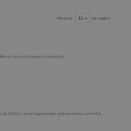
Mostrar
per pàgina
iberar tensions físiques i emocionals.
a de l’estrès i recarrega energies amb harmonia i serenitat.