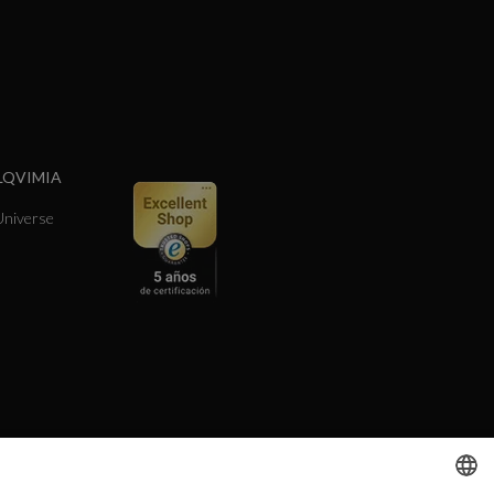
LQVIMIA
niverse