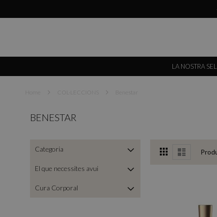
LA NOSTRA SE
Home
COL·LECCIONS
Benestar
BENESTAR
View
Categoria
Grid
List
Prod
as
El que necessites avui
Cura Corporal