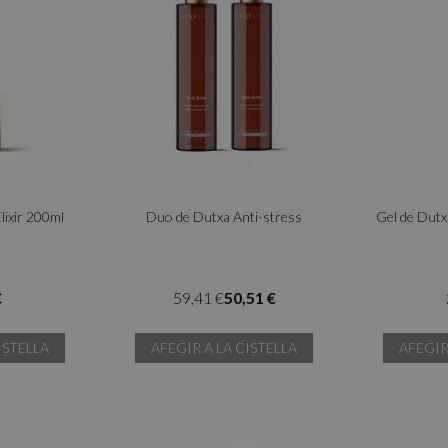
lixir 200ml
Duo de Dutxa Anti-stress
Gel de Dutx
€
59,41 €
50,51 €
ISTELLA
AFEGIR A LA CISTELLA
AFEGIR