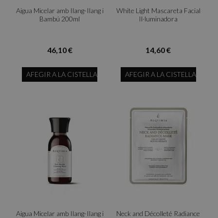
Aigua Micelar amb Ilang-Ilang i
White Light Mascareta Facial
Bambú 200ml
Il·luminadora
46,10 €
14,60 €
AFEGIR A LA CISTELLA
AFEGIR A LA CISTELLA
Aigua Micelar amb Ilang-Ilang i
Neck and Décolleté Radiance