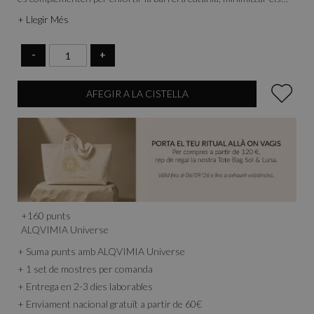
porus i retornar vitalitat i equilibri a la pell, dia rere dia.
+ Llegir Més
-
+
AFEGIR A LA CISTELLA
+
160
punts
ALQVIMIA Universe
+ Suma punts amb ALQVIMIA Universe
+ 1 set de mostres per comanda
+ Entrega en 2-3 dies laborables
+ Enviament nacional gratuït a partir de 60€