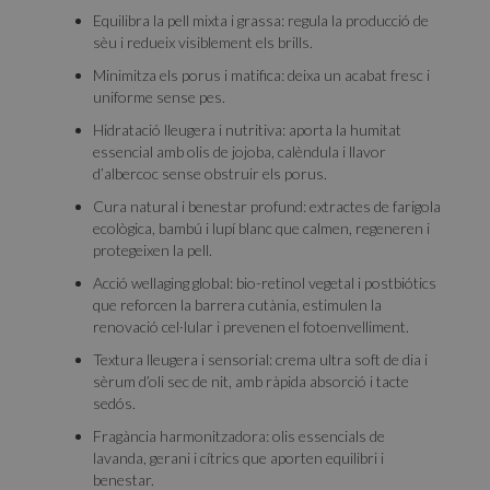
Equilibra la pell mixta i grassa: regula la producció de
sèu i redueix visiblement els brills.
Minimitza els porus i matifica: deixa un acabat fresc i
uniforme sense pes.
Hidratació lleugera i nutritiva: aporta la humitat
essencial amb olis de jojoba, calèndula i llavor
d’albercoc sense obstruir els porus.
Cura natural i benestar profund: extractes de farigola
ecològica, bambú i lupí blanc que calmen, regeneren i
protegeixen la pell.
Acció wellaging global: bio-retinol vegetal i postbiótics
que reforcen la barrera cutània, estimulen la
renovació cel·lular i prevenen el fotoenvelliment.
Textura lleugera i sensorial: crema ultra soft de dia i
sèrum d’oli sec de nit, amb ràpida absorció i tacte
sedós.
Fragància harmonitzadora: olis essencials de
lavanda, gerani i cítrics que aporten equilibri i
benestar.