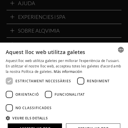
AJUDA
EXPERIENCIES I SPA
SOBRE ALQVIMIA
COMMUNITY ALQVIMIA
Aquest lloc web utilitza galetes
Aquest lloc web utilitza galetes per millorar l'experiència de l'usuari.
SPANISH
En utilitzar el nostre lloc web, accepteu totes les galetes d’acord amb
la nostra Política de galetes.
Más información
CATALAN
ESTRICTAMENT NECESSÀRIES
RENDIMENT
ENGLISH
ORIENTACIÓ
FUNCIONALITAT
NO CLASSIFICADES
VEURE ELS DETALLS