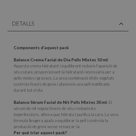
DETALLS
Components d’aquest pack
Balance Crema Facial de Dia Pells Mixtes 50 ml
:
Aquesta crema hidratant i equilibrant redueix l'aparició de
sèu cutani, proporcionant la hidratació necessària per a
pells mixtes i grasses. La seva combinació d'olis vegetals
controla l'excés de greix i afavoreix una pell matificada
durant tot el dia.
Balance Sèrum Facial de Nit Pells Mixtes 30 ml
: El
sèrum de nit regula l'excés de sèu i redueix les
imperfeccions, alhora que hidrata i purifica la cara. La seva
fórmula lleugera ajuda a equilibrar la pell i controla la
producció de greix sense ressecar-la.
Per què triar aquest pack?