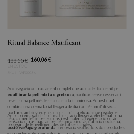
Ritual Balance Matificant
160,06 €
188,30 €
EN ESTOC
SKU
WP00036
Aconsegueix un tractament complet que actua de dia i de nit per
equilibrar la pell mixta o greixosa
, purificar sense ressecar i
revelar una pell més ferma, calmada i lluminosa. Aquest duet
combina una crema facial lleugera de dia i un sèrum d’oli sec
nocturn, amb ingredients naturals d’alta eficàcia que regulen el
Amb la crema gaudiràs d’una hidratació lleugera, efecte mat i una
sèu, calmen les imperfeccions i estimulen la regeneració cutània,
sensació ultra-suau; amb el sèrum obtindràs nutrició nocturna,
protegint de l’envelliment des de tots els angles.
acció
wellaging
profunda
i renovació visible. Tots dos productes
es complementen per enfortir la barrera cutània, minimitzar els