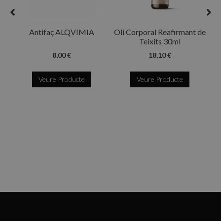
R
Antifaç ALQVIMIA
Oli Corporal Reafirmant de
Teixits 30ml
8,00 €
18,10 €
Veure Producte
Veure Producte