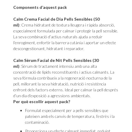
Components d’aquest pack
Calm Crema Facial de Dia Pells Sensibles (50
ml)
: Crema hidratant de textura lleugera i ràpida absorció,
especialment formulada per calmar i protegir la pell sensible.
La seva combinació d’actius naturals ajuda a reduir
l’enrogiment, enfortir la barrera cutània i aportar un efecte
descongestionant, hidratant i reparador.
Calm Sèrum Facial de Nit Pells Sensibles (30
ml)
: Sèrum de tractament intensiu amb una alta
concentració de lípids reconstituents i actius calmants. La
seva fórmula contribueix a la regeneració nocturna de la
pell, millorant la seva hidratació, nutrició i resistència
enfront dels factors externs. Ideal per calmar la pell després
d’un dia d’exposició a agressions ambientals.
Per què escollir aquest pack?
Formulat especialment per a pells sensibles que
pateixen amb els canvis de temperatura, l’estrès i la
contaminació.
Proporciona un efecte calmant immediat, reduint