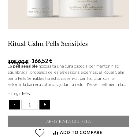
Ritual Calm Pells Sensibles
166,52 €
195,90 €
La
pell sensible
necessita una cura especial per mantenir-se
equilibrada i protegida de les agressions externes. El Ritual Calm
per a Pells Sensibles ha estat dissenyat per hidratar, calmar i
enfortir la barrera cutània, ajudant a reduir l'envermelliment i la
sensació de malestar. La seva combinació d'ingredients naturals
+ Llegir Més
proporciona un alleujament immediat i una hidratació duradora,
oferint un ritual complet de dia i nit per a la cura facial. Gaudeix
-
+
d'una pell més còmoda i lluminosa amb aquest pack especial!
AFEGIR A LA CISTELLA
ADD TO COMPARE