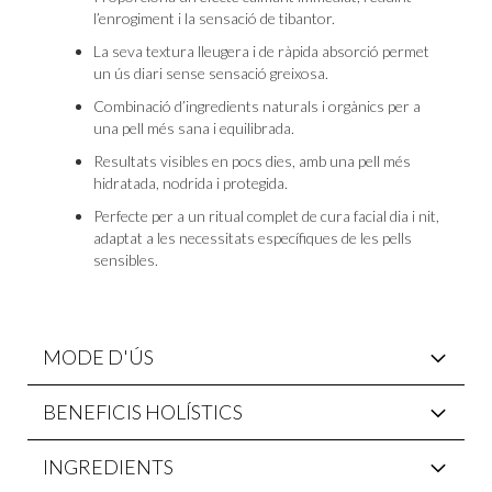
l’enrogiment i la sensació de tibantor.
La seva textura lleugera i de ràpida absorció permet
un ús diari sense sensació greixosa.
Combinació d’ingredients naturals i orgànics per a
una pell més sana i equilibrada.
Resultats visibles en pocs dies, amb una pell més
hidratada, nodrida i protegida.
Perfecte per a un ritual complet de cura facial dia i nit,
adaptat a les necessitats específiques de les pells
sensibles.
MODE D'ÚS
BENEFICIS HOLÍSTICS
INGREDIENTS