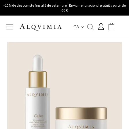
-15% de descompte fins al 6 de setembre | Enviament nacional gratuït
a partir de
60 €
CA
My Cart