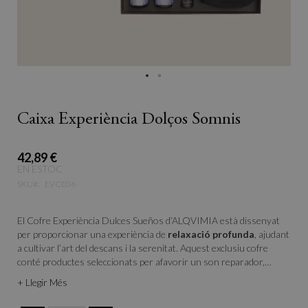
Caixa Experiència Dolços Somnis
42,89 €
EN ESTOC
SKU
EVCE06
El Cofre Experiència Dulces Sueños d’ALQVIMIA està dissenyat
per proporcionar una experiència de
relaxació profunda
, ajudant
a cultivar l’art del descans i la serenitat. Aquest exclusiu cofre
conté productes seleccionats per afavorir un son reparador,
equilibrant cos, ment i ànima. Descobreix el ritual Dulces Sueños,
+ Llegir Més
una invitació a la calma i al benestar, on el descans es converteix
en bellesa.