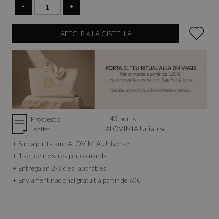
-
+
Veure contingut del Cofre
AFEGIR A LA CISTELLA
+
43
punts
Prospecto
ALQVIMIA Universe
Leaflet
+ Suma punts amb ALQVIMIA Universe
+ 1 set de mostres per comanda
+ Entrega en 2-3 dies laborables
+ Enviament nacional gratuït a partir de 60€