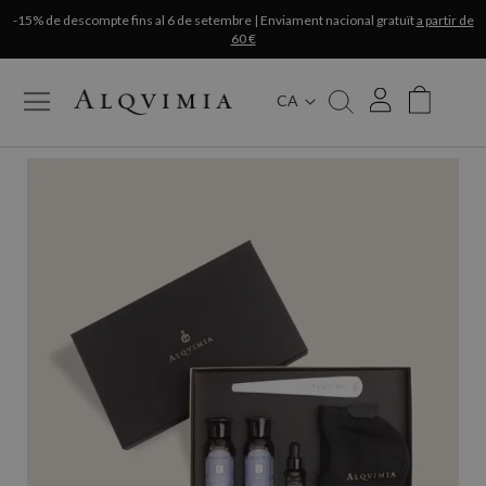
-15% de descompte fins al 6 de setembre | Enviament nacional gratuït
a partir de
60 €
CA
My Cart