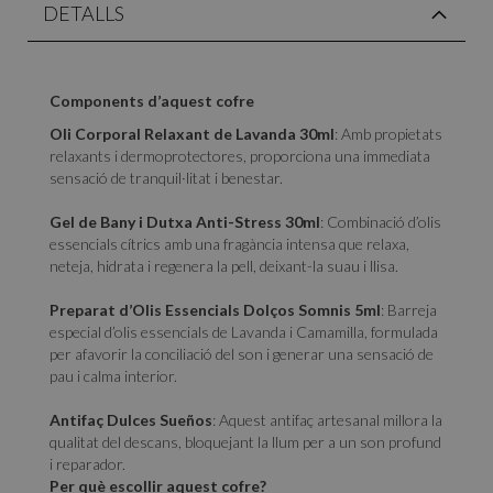
DETALLS
Components d’aquest cofre
Oli Corporal Relaxant de Lavanda 30ml
: Amb propietats
relaxants i dermoprotectores, proporciona una immediata
sensació de tranquil·litat i benestar.
Gel de Bany i Dutxa Anti-Stress 30ml
: Combinació d’olis
essencials cítrics amb una fragància intensa que relaxa,
neteja, hidrata i regenera la pell, deixant-la suau i llisa.
Preparat d’Olis Essencials Dolços Somnis 5ml
: Barreja
especial d’olis essencials de Lavanda i Camamilla, formulada
per afavorir la conciliació del son i generar una sensació de
pau i calma interior.
Antifaç Dulces Sueños
: Aquest antifaç artesanal millora la
qualitat del descans, bloquejant la llum per a un son profund
i reparador.
Per què escollir aquest cofre?