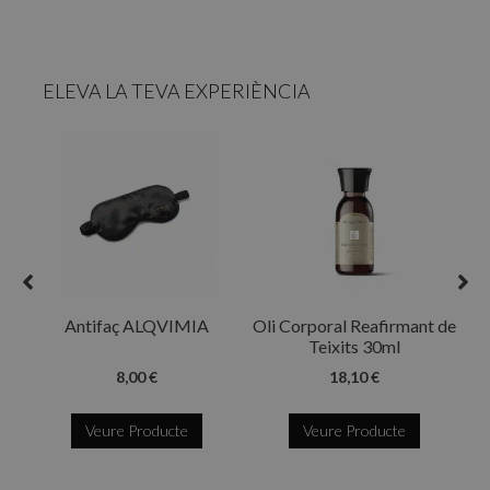
ELEVA LA TEVA EXPERIÈNCIA
R
Antifaç ALQVIMIA
Oli Corporal Reafirmant de
Teixits 30ml
8,00 €
18,10 €
Veure Producte
Veure Producte