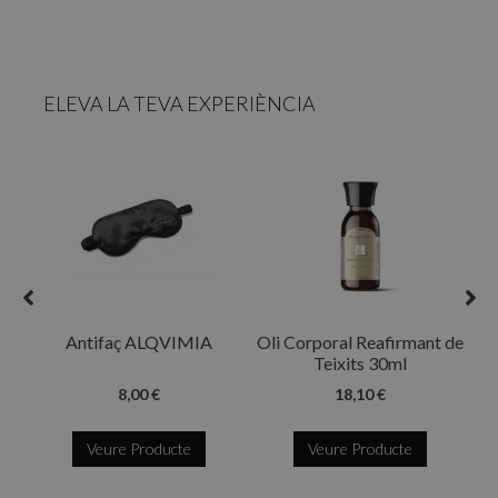
ELEVA LA TEVA EXPERIÈNCIA
R
Antifaç ALQVIMIA
Oli Corporal Reafirmant de
Teixits 30ml
8,00 €
18,10 €
Veure Producte
Veure Producte