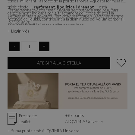
teixits, millorant l'aspecte de la pell de taronja. Aquesta fórmula de
triple efecte —
reafirmant, lipolítica i drenant
— està
Testat dermatològicament. Eficàcia demostrada amb resultats
especialment indicada per al tractament de l'excés de pes i la
visibles al mes d'aplicació. Test clínic realitzat en 20 dones d'entre
retenció de líquids, contribuint a la disminució del volum corporal,
18 i 55 anys.
depurant la pell i ajudant a eliminar toxines.
+ Llegir Més
-
+
AFEGIR A LA CISTELLA
+
87
punts
Prospecto
ALQVIMIA Universe
Leaflet
+ Suma punts amb ALQVIMIA Universe