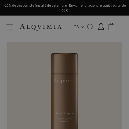
-15% de descompte fins al 6 de setembre | Enviament nacional gratuït
a partir de
60 €
CA
My Cart