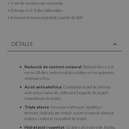
+ 1 set de mostres per comanda
+ Entrega en 2-3 dies laborables
+ Enviament nacional gratuït a partir de 60€
DETALLS
Reducció de contorn corporal
: Redueix fins a 1,6
cm en 28 dies, amb resultats visibles en les primeres
setmanes d'ús.
Acció anticelulítica
: Combateix la pell de taronja
amb actius naturals, millorant l'aspecte de la pell i
remodelant els teixits.
Triple efecte
: Fórmula reafirmant, lipolítica i
drenant, indicada per reduir volum corporal, eliminar
toxines i millorar la qualitat de la pell.
Hidratació i suavitat
: Gràcies als èsters de Jojoba,