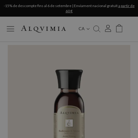
-15% de descompte fins al 6 de setembre | Enviament nacional gratuït
a partir de
60 €
CA
My Cart