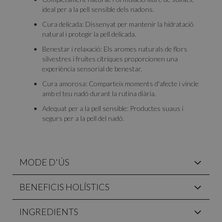
ideal per a la pell sensible dels nadons.
Cura delicada: Dissenyat per mantenir la hidratació
natural i protegir la pell delicada.
Benestar i relaxació: Els aromes naturals de flors
silvestres i fruites cítriques proporcionen una
experiència sensorial de benestar.
Cura amorosa: Comparteix moments d'afecte i vincle
amb el teu nadó durant la rutina diària.
Adequat per a la pell sensible: Productes suaus i
segurs per a la pell del nadó.
MODE D'ÚS
BENEFICIS HOLÍSTICS
INGREDIENTS