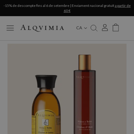
-15% de descompte fins al 6 de setembre | Enviament nacional gratuït
a partir de
60 €
CA
My Cart