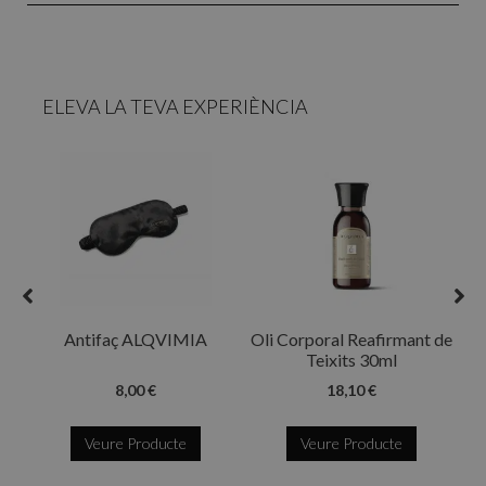
ELEVA LA TEVA EXPERIÈNCIA
R
Antifaç ALQVIMIA
Oli Corporal Reafirmant de
Teixits 30ml
8,00 €
18,10 €
Veure Producte
Veure Producte