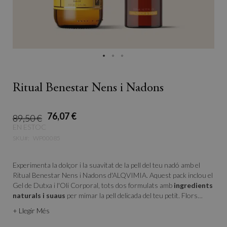
Ritual Benestar Nens i Nadons
76,07 €
89,50 €
EN ESTOC
SKU
WP00085
Experimenta la dolçor i la suavitat de la pell del teu nadó amb el
Ritual Benestar Nens i Nadons d'ALQVIMIA. Aquest pack inclou el
Gel de Dutxa i l'Oli Corporal, tots dos formulats amb
ingredients
naturals i suaus
per mimar la pell delicada del teu petit. Flors
silvestres i fruites cítriques es fonen en una sinfonia, brindant
+ Llegir Més
benestar i relaxació de manera natural. Un regal d'amor i cura per
al teu nadó, dissenyat per protegir la seva pell de manera suau i