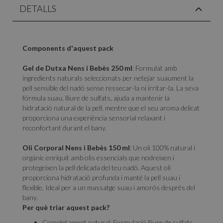
DETALLS
Components d'aquest pack
Gel de Dutxa Nens i Bebès 250 ml
: Formulat amb
ingredients naturals seleccionats per netejar suaument la
pell sensible del nadó sense ressecar-la ni irritar-la. La seva
fórmula suau, lliure de sulfats, ajuda a mantenir la
hidratació natural de la pell, mentre que el seu aroma delicat
proporciona una experiència sensorial relaxant i
reconfortant durant el bany.
Oli Corporal Nens i Bebès 150 ml
: Un oli 100% natural i
orgànic enriquit amb olis essencials que nodreixen i
protegeixen la pell delicada del teu nadó. Aquest oli
proporciona hidratació profunda i manté la pell suau i
flexible. Ideal per a un massatge suau i amorós després del
bany.
Per què triar aquest pack?
Completament natural: Formulació lliure de sulfats,