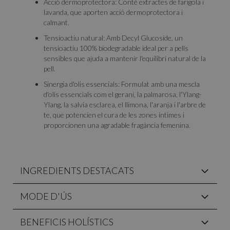
Acció dermoprotectora: Conté extractes de farigola i
lavanda, que aporten acció dermoprotectora i
calmant.
Tensioactiu natural: Amb Decyl Glucoside, un
tensioactiu 100% biodegradable ideal per a pells
sensibles que ajuda a mantenir l'equilibri natural de la
pell.
Sinergia d'olis essencials: Formulat amb una mescla
d'olis essencials com el gerani, la palmarosa, l'Ylang-
Ylang, la salvia esclarea, el llimona, l'aranja i l'arbre de
te, que potencien el cura de les zones íntimes i
proporcionen una agradable fragància femenina.
INGREDIENTS DESTACATS
MODE D'ÚS
BENEFICIS HOLÍSTICS