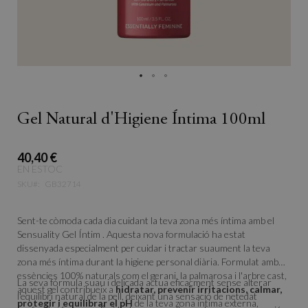
Gel Natural d'Higiene Íntima 100ml
40,40 €
EN ESTOC
SKU
GB32714
Sent-te còmoda cada dia cuidant la teva zona més íntima amb el
Sensuality Gel Íntim . Aquesta nova formulació ha estat
dissenyada especialment per cuidar i tractar suaument la teva
zona més íntima durant la higiene personal diària. Formulat amb
essències 100% naturals com el gerani, la palmarosa i l'arbre cast,
La seva fórmula suau i delicada actua eficaçment sense alterar
aquest gel contribueix a
hidratar, prevenir irritacions, calmar,
l'equilibri natural de la pell, deixant una sensació de netedat
protegir i equilibrar el pH
de la teva zona íntima externa,