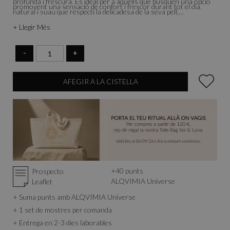
profunda i frescura. És ideal per a aquells que busquen una opció
promovent una sensació de confort i frescor durant tot el dia.
natural i suau que respecti la delicadesa de la seva pell,
especialment en moments de canvis hormonals o després de l'ús
+ Llegir Més
de productes que poden alterar l'equilibri íntim.
-
+
AFEGIR A LA CISTELLA
+
40
punts
Prospecto
ALQVIMIA Universe
Leaflet
+ Suma punts amb ALQVIMIA Universe
+ 1 set de mostres per comanda
+ Entrega en 2-3 dies laborables