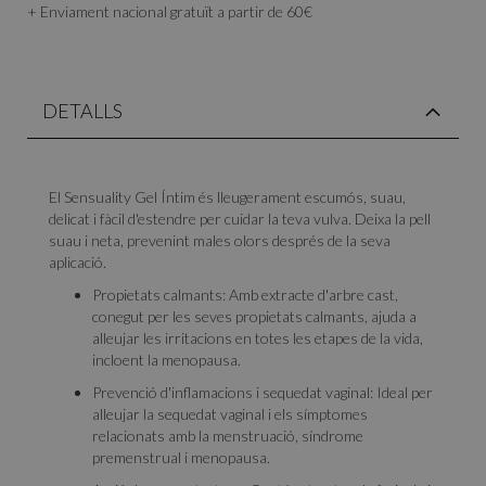
+ Enviament nacional gratuït a partir de 60€
DETALLS
El Sensuality Gel Íntim és lleugerament escumós, suau,
delicat i fàcil d'estendre per cuidar la teva vulva. Deixa la pell
suau i neta, prevenint males olors després de la seva
aplicació.
Propietats calmants: Amb extracte d'arbre cast,
conegut per les seves propietats calmants, ajuda a
alleujar les irritacions en totes les etapes de la vida,
incloent la menopausa.
Prevenció d'inflamacions i sequedat vaginal: Ideal per
alleujar la sequedat vaginal i els símptomes
relacionats amb la menstruació, síndrome
premenstrual i menopausa.