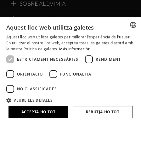
SOBRE ALQVIMIA
COMMUNITY ALQVIMIA
Aquest lloc web utilitza galetes
Aquest lloc web utilitza galetes per millorar l'experiència de l'usuari.
SPANISH
En utilitzar el nostre lloc web, accepteu totes les galetes d’acord amb
la nostra Política de galetes.
Más información
CATALAN
ESTRICTAMENT NECESSÀRIES
RENDIMENT
ENGLISH
ORIENTACIÓ
FUNCIONALITAT
NO CLASSIFICADES
VEURE ELS DETALLS
Avís Legal
Política de Cookies
Política de Privacitat
ACCEPTA-HO TOT
REBUTJA-HO TOT
Condicions Generals
Política a Xarxes Socials