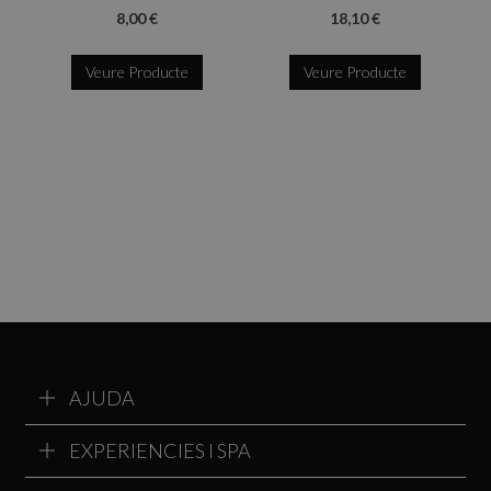
8,00 €
18,10 €
Veure Producte
Veure Producte
AJUDA
EXPERIENCIES I SPA