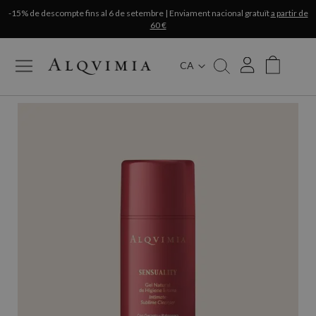
-15% de descompte fins al 6 de setembre | Enviament nacional gratuït
a partir de
60 €
CA
My Cart