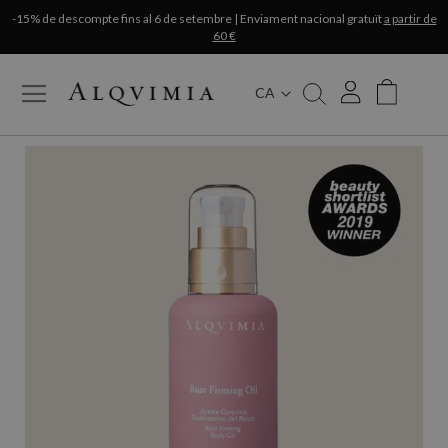
-15% de descompte fins al 6 de setembre | Enviament nacional gratuït
a partir de
60 €
CA
My Cart