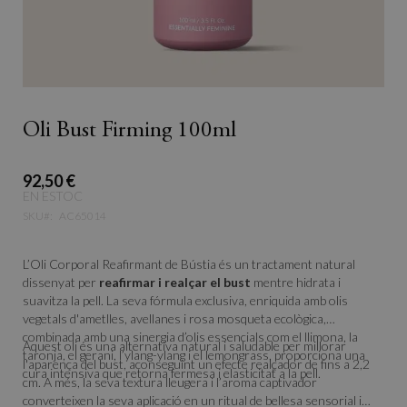
Oli Bust Firming 100ml
92,50 €
EN ESTOC
SKU
AC65014
L’Oli Corporal Reafirmant de Bústia és un tractament natural
dissenyat per
reafirmar i realçar el bust
mentre hidrata i
suavitza la pell. La seva fórmula exclusiva, enriquida amb olis
vegetals d'ametlles, avellanes i rosa mosqueta ecològica,
combinada amb una sinergia d’olis essencials com el llimona, la
Aquest oli és una alternativa natural i saludable per millorar
taronja, el gerani, l’ylang-ylang i el lemongrass, proporciona una
l'aparença del bust, aconseguint un efecte realçador de fins a 2,2
cura intensiva que retorna fermesa i elasticitat a la pell.
cm. A més, la seva textura lleugera i l’aroma captivador
converteixen la seva aplicació en un ritual de bellesa sensorial i