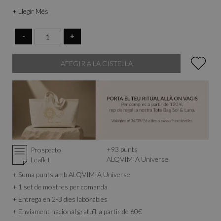
plaent.
+ Llegir Més
-
+
AFEGIR A LA CISTELLA
+
93
punts
Prospecto
ALQVIMIA Universe
Leaflet
+ Suma punts amb ALQVIMIA Universe
+ 1 set de mostres per comanda
+ Entrega en 2-3 dies laborables
+ Enviament nacional gratuït a partir de 60€