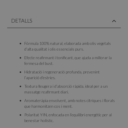
DETALLS
Fórmula 100% natural, elaborada amb olis vegetals
d’alta qualitat i olis essencials purs.
Efecte reafirmant i tonificant, que ajuda a millorar la
fermesa del bust.
Hidratació i regeneració profunda, prevenint
l’aparició d’estries.
Textura lleugera i d’absorció ràpida, ideal per a un
massatge reafirmant diari.
Aromateràpia envolvent, amb notes cítriques i florals
que harmonitzen cos i ment.
Polaritat YIN, enfocada en l’equilibri energètic per al
benestar holístic.