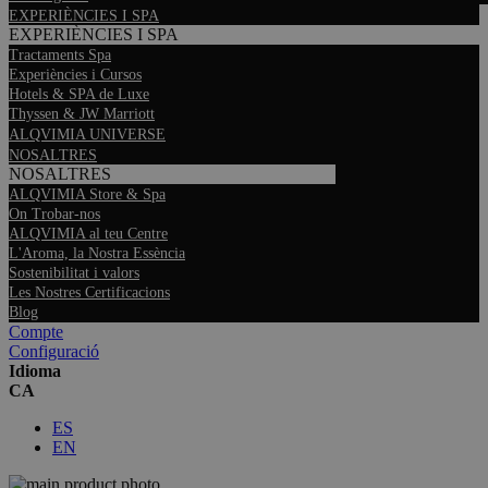
EXPERIÈNCIES I SPA
EXPERIÈNCIES I SPA
Tractaments Spa
Experiències i Cursos
Hotels & SPA de Luxe
Thyssen & JW Marriott
ALQVIMIA UNIVERSE
NOSALTRES
NOSALTRES
ALQVIMIA Store & Spa
On Trobar-nos
ALQVIMIA al teu Centre
L'Aroma, la Nostra Essència
Sostenibilitat i valors
Les Nostres Certificacions
Blog
Compte
Configuració
Idioma
CA
ES
EN