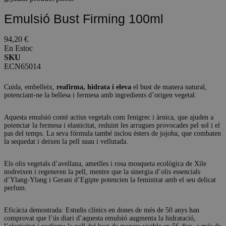
Emulsió Bust Firming 100ml
94,20 €
En Estoc
SKU
ECN65014
Cuida, embelleix,
reafirma, hidrata i eleva
el bust de manera natural,
potenciant-ne la bellesa i fermesa amb ingredients d’origen vegetal.
Aquesta emulsió conté actius vegetals com fenigrec i àrnica, que ajuden a
potenciar la fermesa i elasticitat, reduint les arrugues provocades pel sol i el
pas del temps. La seva fórmula també inclou èsters de jojoba, que combaten
la sequedat i deixen la pell suau i vellutada.
Els olis vegetals d’avellana, ametlles i rosa mosqueta ecològica de Xile
nodreixen i regeneren la pell, mentre que la sinergia d’olis essencials
d’Ylang-Ylang i Gerani d’Egipte potencien la feminitat amb el seu delicat
perfum.
Eficàcia demostrada: Estudis clínics en dones de més de 50 anys han
comprovat que l’ús diari d’aquesta emulsió augmenta la hidratació,