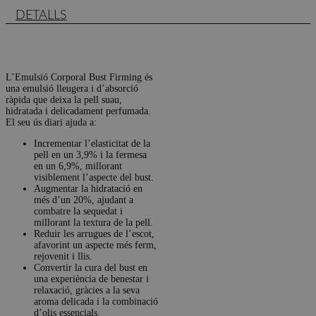
DETALLS
L’Emulsió Corporal Bust Firming és
una emulsió lleugera i d’absorció
ràpida que deixa la pell suau,
hidratada i delicadament perfumada.
El seu ús diari ajuda a:
Incrementar l’elasticitat de la
pell en un 3,9% i la fermesa
en un 6,9%, millorant
visiblement l’aspecte del bust.
Augmentar la hidratació en
més d’un 20%, ajudant a
combatre la sequedat i
millorant la textura de la pell.
Reduir les arrugues de l’escot,
afavorint un aspecte més ferm,
rejovenit i llis.
Convertir la cura del bust en
una experiència de benestar i
relaxació, gràcies a la seva
aroma delicada i la combinació
d’olis essencials.