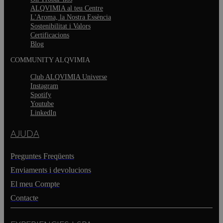
ALQVIMIA al teu Centre
L'Aroma, la Nostra Essència
Sostenibilitat i Valors
Certificacions
Blog
COMMUNITY ALQVIMIA
Club ALQVIMIA Universe
Instagram
Spotify
Youtube
LinkedIn
AJUDA
Preguntes Freqüents
Enviaments i devolucions
El meu Compte
Contacte