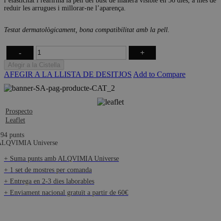
l’elasticitat i reafirma la pell del bust de manera visible en 56 dies, a més de
reduir les arrugues i millorar-ne l’aparença.
Testat dermatològicament, bona compatibilitat amb la pell.
-
+
Afegir a la Cistella
AFEGIR A LA LLISTA DE DESITJOS
Add to Compare
Prospecto
Leaflet
+
94
punts
ALQVIMIA Universe
+ Suma punts amb ALQVIMIA Universe
+ 1 set de mostres per comanda
+ Entrega en 2-3 dies laborables
+ Enviament nacional gratuït a partir de 60€