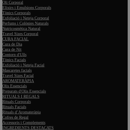
Oli Corporal
Elixirs i Emulsions Corporals
Tònics Corporals
Exfoliació i Neteja Corporal
Perfums i Colònies Naturals
Nutricosmètica Natural
Travel Sizes Corporal
CURA FACIAL
Cura de Dia
Cura de Nit
Contorn d'Ulls
Tònics Facials
Exfoliació i Neteja Facial
Mascaretes facials
Travel Sizes Facial
AROMATERÀPIA
Olis Essencials
Preparats d'Olis Essencials
RITUALS I REGALS
Rituals Corporals
Rituals Facials
Rituals d’Aromateràpia
Cofres de Regal
Accessoris i Complements
INGREDIENTS DESTACATS