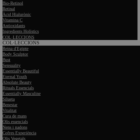
Bio-Retinol
Retinal
Àcid Hialurònic
Vitamina C
Antioxidants
Ingredients Holístics
COL·LECCIONS
COL·LECCIONS
Reina d'Egipte
Body Sculptor
Bust
Sensuality
Essentially Beautiful
Eternal Youth
Absolute Beauty
Rituals Essencials
Essentially Masculine
Silueta
Benestar
Vitalitat
Cura de mans
Olis essencials
Nens i nadons
Cofres Experiència
Olis Vegetals