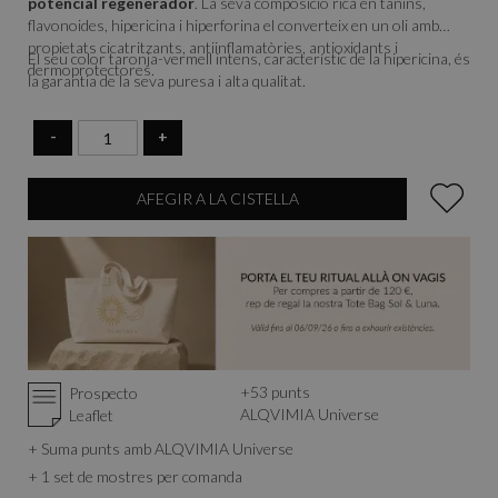
potencial regenerador
. La seva composició rica en tanins,
flavonoides, hipericina i hiperforina el converteix en un oli amb
propietats cicatritzants, antiinflamatòries, antioxidants i
El seu color taronja-vermell intens, característic de la hipericina, és
dermoprotectores.
la garantia de la seva puresa i alta qualitat.
-
+
AFEGIR A LA CISTELLA
+
53
punts
Prospecto
ALQVIMIA Universe
Leaflet
+ Suma punts amb ALQVIMIA Universe
+ 1 set de mostres per comanda