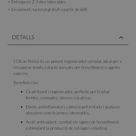
+ Entrega en 2-3 dies laborables
+ Enviament nacional gratuït a partir de 60€
DETALLS
L’Oli de Pericó és un potent regenerador cel·lular, ideal per a
recuperar teixits cutanis danyats per l’envelliment o agents
externs.
Beneficis clau
Cicatritzant i regenerador, perfecte per tractar
ferides, cremades, úlceres i cicatrius.
Efecte antiinflamatori, calma la pell irritada i ajuda en
afeccions com èczemes i dermatitis.
Acció antioxidant, combat els signes de l’envelliment
estimulant la producció de col·lagen i elastina.