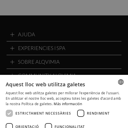
AJUDA
EXPERIENCIES I SPA
SOBRE ALQVIMIA
COMMUNITY ALQVIMIA
Aquest lloc web utilitza galetes
Aquest lloc web utilitza galetes per millorar l'experiència de l'usuari.
SPANISH
En utilitzar el nostre lloc web, accepteu totes les galetes d’acord amb
la nostra Política de galetes.
Más información
CATALAN
ESTRICTAMENT NECESSÀRIES
RENDIMENT
ENGLISH
ORIENTACIÓ
FUNCIONALITAT