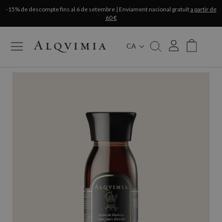
-15% de descompte fins al 6 de setembre | Enviament nacional gratuït
a partir de
60 €
CA
My Cart