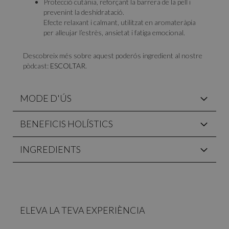
Protecció cutània, reforçant la barrera de la pell i
prevenint la deshidratació.
Efecte relaxant i calmant, utilitzat en aromateràpia
per alleujar l’estrès, ansietat i fatiga emocional.
Descobreix més sobre aquest poderós ingredient al nostre
pòdcast:
ESCOLTAR
.
MODE D'ÚS
BENEFICIS HOLÍSTICS
INGREDIENTS
ELEVA LA TEVA EXPERIÈNCIA