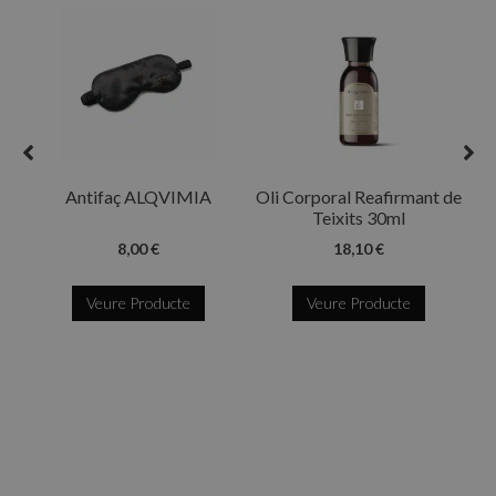
R
Antifaç ALQVIMIA
Oli Corporal Reafirmant de
Teixits 30ml
8,00 €
18,10 €
Veure Producte
Veure Producte