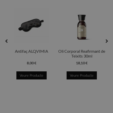
R
Antifaç ALQVIMIA
Oli Corporal Reafirmant de
Teixits 30ml
8,00 €
18,10 €
Veure Producte
Veure Producte