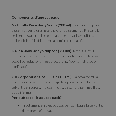
Components d’aquest pack
Naturally Pure Body Scrub (200 ml)
: Exfoliant corporal
dissenyat per a una neteja profunda setmanal. Prepara la
pell per absorbir millor els tractaments anticel·lulítics,
millora l’elasticitat i estimula la microcirculació.
Gel de Bany Body Sculptor (250 ml)
: Neteja la pell i
contribueix a reafirmar i remodelar la silueta amb la seva
acció liporeductora i reestructurant. Aporta hidratació i
tonificació.
Oli Corporal Anticel·lulític (150 ml)
: La seva fórmula
nodreix intensament la pell i ajuda a prevenir i reduir la
cel·lulitis en cuixes, malucs i glutis, deixant la pell més llisa,
suau i ferma.
Per què escollir aquest pack?
Tractament en tres passos per combatre la cel·lulitis
de manera efectiva.