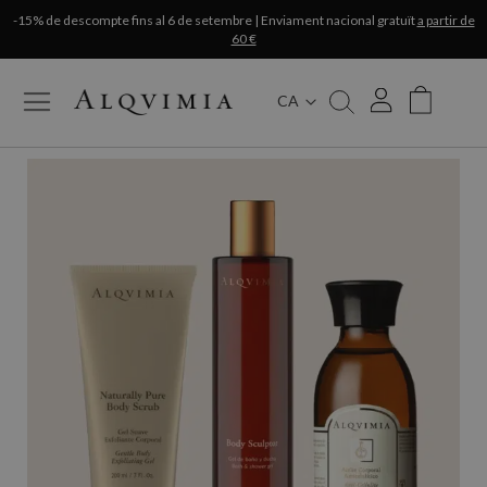
-15% de descompte fins al 6 de setembre | Enviament nacional gratuït
a partir de
60 €
CA
My Cart