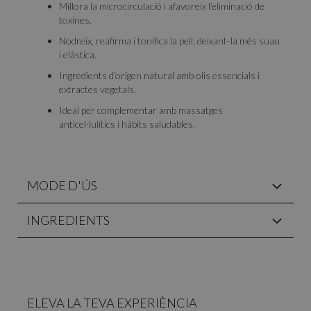
Millora la microcirculació i afavoreix l’eliminació de
toxines.
Nodreix, reafirma i tonifica la pell, deixant-la més suau
i elàstica.
Ingredients d’origen natural amb olis essencials i
extractes vegetals.
Ideal per complementar amb massatges
anticel·lulítics i hàbits saludables.
MODE D'ÚS
INGREDIENTS
ELEVA LA TEVA EXPERIÈNCIA