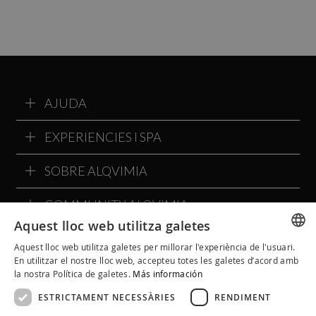
AJUDA
EXPERIENCIES I SPA
SOBRE ALQVIMIA
COMMUNITY ALQVIMIA
Aquest lloc web utilitza galetes
Aquest lloc web utilitza galetes per millorar l'experiència de l'usuari.
SPANISH
En utilitzar el nostre lloc web, accepteu totes les galetes d’acord amb
la nostra Política de galetes.
Más información
CATALAN
ESTRICTAMENT NECESSÀRIES
RENDIMENT
ENGLISH