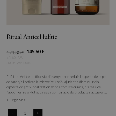
Ritual Anticel·lulític
145,60 €
171,30 €
EN ESTOC
SKU
WP00004
El Ritual Anticel·lulític està dissenyat per reduir l’aspecte de la pell
de taronja i activar la microcirculació, ajudant a disminuir els
dipòsits de greix localitzat en zones com les cuixes, els malucs,
l’abdomen i els glutis. La seva combinació de productes actua en
tres passos essencials per exfoliar, netejar i tractar la pell,
+ Llegir Més
afavorint la seva
renovació i fermesa
.
-
+