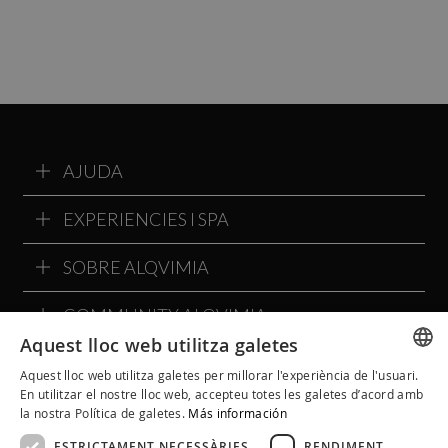
AJUDA
EXPERIENCIES I SPA
SOBRE ALQVIMIA
COMMUNITY ALQVIMIA
Aquest lloc web utilitza galetes
Aquest lloc web utilitza galetes per millorar l'experiència de l'usuari.
SPANISH
En utilitzar el nostre lloc web, accepteu totes les galetes d’acord amb
la nostra Política de galetes.
Más información
CATALAN
ESTRICTAMENT NECESSÀRIES
RENDIMENT