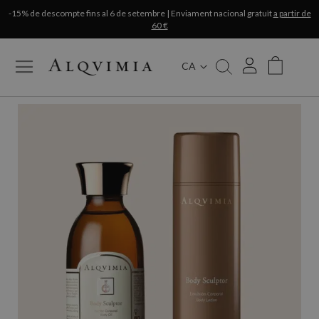
-15% de descompte fins al 6 de setembre | Enviament nacional gratuït
a partir de
60 €
CA
My Cart