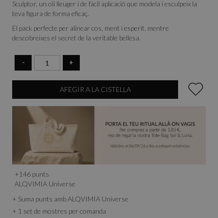
Sculptor, un oli lleuger i de fàcil aplicació que modela i esculpeix la
teva figura de forma eficaç.
El pack perfecte per alinear cos, ment i esperit, mentre
descobreixes el secret de la veritable bellesa.
-
+
AFEGIR A LA CISTELLA
+
146
punts
ALQVIMIA Universe
+ Suma punts amb ALQVIMIA Universe
+ 1 set de mostres per comanda