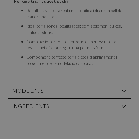
Per què triar aquest pack?
Resultats visibles: reafirma, tonifica i drena la pell de
manera natural.
Ideal per a zones localitzades: com abdomen, cuixes,
malucs i glutis.
Combinació perfecta de productes per esculpir la
teva silueta i aconseguir una pell més ferm.
Complement perfecte per a dietes d’aprimament i
programes de remodelació corporal.
MODE D'ÚS
INGREDIENTS