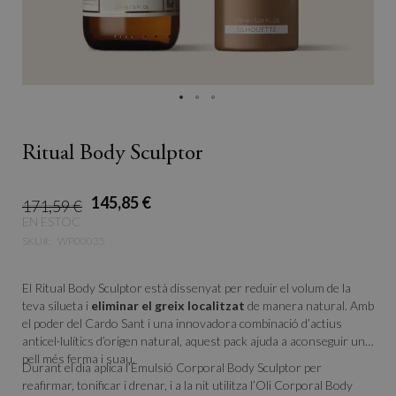
Ritual Body Sculptor
145,85 €
171,59 €
EN ESTOC
SKU
WP00035
El Ritual Body Sculptor està dissenyat per reduir el volum de la
teva silueta i
eliminar el greix localitzat
de manera natural. Amb
el poder del Cardo Sant i una innovadora combinació d’actius
anticel·lulítics d’origen natural, aquest pack ajuda a aconseguir una
pell més ferma i suau.
Durant el dia aplica l’Emulsió Corporal Body Sculptor per
reafirmar, tonificar i drenar, i a la nit utilitza l’Oli Corporal Body