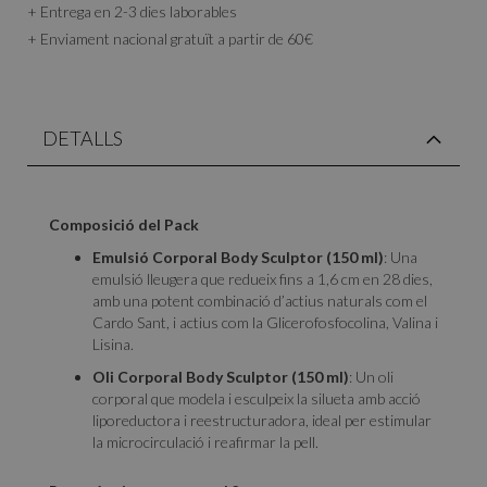
+ Entrega en 2-3 dies laborables
+ Enviament nacional gratuït a partir de 60€
DETALLS
Composició del Pack
Emulsió Corporal Body Sculptor (150 ml)
: Una
emulsió lleugera que redueix fins a 1,6 cm en 28 dies,
amb una potent combinació d’actius naturals com el
Cardo Sant, i actius com la Glicerofosfocolina, Valina i
Lisina.
Oli Corporal Body Sculptor (150 ml)
: Un oli
corporal que modela i esculpeix la silueta amb acció
liporeductora i reestructuradora, ideal per estimular
la microcirculació i reafirmar la pell.