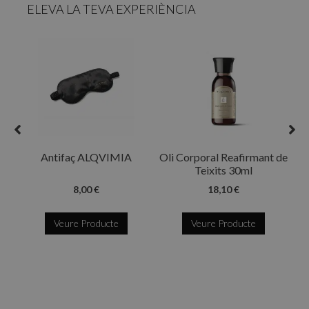
ELEVA LA TEVA EXPERIÈNCIA
R
Antifaç ALQVIMIA
Oli Corporal Reafirmant de
Teixits 30ml
8,00 €
18,10 €
Veure Producte
Veure Producte