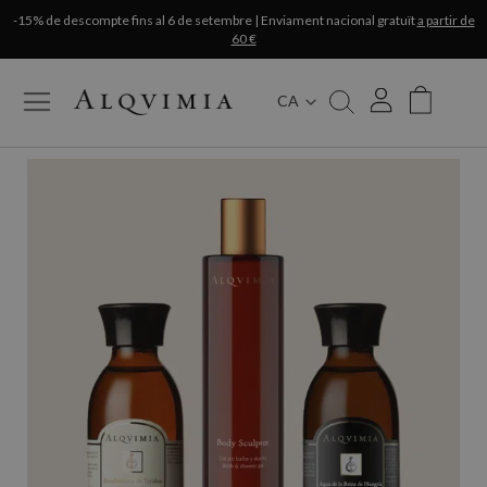
-15% de descompte fins al 6 de setembre | Enviament nacional gratuït
a partir de
60 €
CA
My Cart