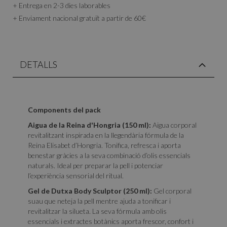
+ Entrega en 2-3 dies laborables
+ Enviament nacional gratuït a partir de 60€
DETALLS
Components del pack
Aigua de la Reina d'Hongria (150 ml):
Aigua corporal
revitalitzant inspirada en la llegendària fórmula de la
Reina Elisabet d’Hongria. Tonifica, refresca i aporta
benestar gràcies a la seva combinació d’olis essencials
naturals. Ideal per preparar la pell i potenciar
l’experiència sensorial del ritual.
Gel de Dutxa Body Sculptor (250 ml):
Gel corporal
suau que neteja la pell mentre ajuda a tonificar i
revitalitzar la silueta. La seva fórmula amb olis
essencials i extractes botànics aporta frescor, confort i