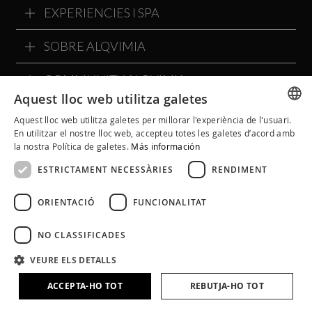
EXPERIENCIES I SPA
SOBRE ALQVIMIA
COMMUNITY ALQVIMIA
Aquest lloc web utilitza galetes
Aquest lloc web utilitza galetes per millorar l'experiència de l'usuari.
SPANISH
En utilitzar el nostre lloc web, accepteu totes les galetes d’acord amb
la nostra Política de galetes.
Más información
CATALAN
ESTRICTAMENT NECESSÀRIES
RENDIMENT
ENGLISH
ORIENTACIÓ
FUNCIONALITAT
NO CLASSIFICADES
VEURE ELS DETALLS
ACCEPTA-HO TOT
REBUTJA-HO TOT
Avís Legal
Política de Cookies
Política de Privacitat
Condicions Generals
Política a Xarxes Socials