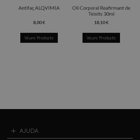
Antifaç ALQVIMIA
Oli Corporal Reafirmant de
Teixits 30ml
8,00 €
18,10 €
Veure Producte
Veure Producte
AJUDA