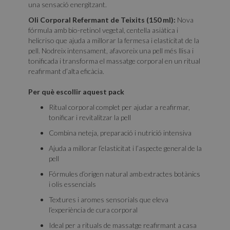
una sensació energitzant.
Oli Corporal Refermant de Teixits (150 ml):
Nova
fórmula amb bio-retinol vegetal, centella asiàtica i
helicriso que ajuda a millorar la fermesa i elasticitat de la
pell. Nodreix intensament, afavoreix una pell més llisa i
tonificada i transforma el massatge corporal en un ritual
reafirmant d’alta eficàcia.
Per què escollir aquest pack
Ritual corporal complet per ajudar a reafirmar,
tonificar i revitalitzar la pell
Combina neteja, preparació i nutrició intensiva
Ajuda a millorar l’elasticitat i l’aspecte general de la
pell
Fórmules d’origen natural amb extractes botànics
i olis essencials
Textures i aromes sensorials que eleva
l’experiència de cura corporal
Ideal per a rituals de massatge reafirmant a casa