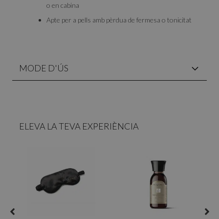
o en cabina
Apte per a pells amb pèrdua de fermesa o tonicitat
MODE D'ÚS
ELEVA LA TEVA EXPERIÈNCIA
R