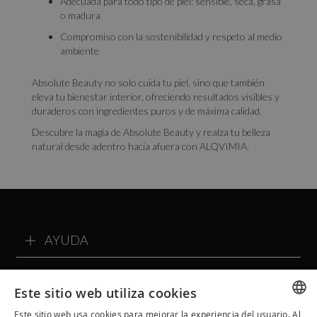
Adecuada para todo tipo de piel: sensible, seca, grasa
o madura
Compromiso con la sostenibilidad y respeto al medio
ambiente
Absolute Beauty no solo cuida tu piel, sino que también
eleva tu bienestar interior, ofreciendo resultados visibles y
duraderos con ingredientes puros y de máxima calidad.
Descubre la magia de Absolute Beauty y realza tu belleza
natural desde adentro hacia afuera con ALQVIMIA.
AYUDA
EXPERIENCIAS Y SPA
Este sitio web utiliza cookies
SOBRE ALQVIMIA
Este sitio web usa cookies para mejorar la experiencia del usuario. Al