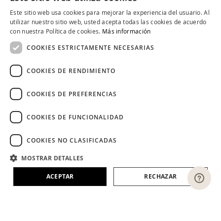
SOBRE ALQVIMIA
Este sitio web usa cookies para mejorar la experiencia del usuario. Al
SPANISH
utilizar nuestro sitio web, usted acepta todas las cookies de acuerdo
COMMUNITY ALQVIMIA
con nuestra Política de cookies.
Más información
CATALAN
COOKIES ESTRICTAMENTE NECESARIAS
ENGLISH
COOKIES DE RENDIMIENTO
COOKIES DE PREFERENCIAS
COOKIES DE FUNCIONALIDAD
COOKIES NO CLASIFICADAS
MOSTRAR DETALLES
Aviso Legal
Políticas de Cookies
Política de Privacidad
ACEPTAR
RECHAZAR
Condiciones Generales
Política en Redes Sociales