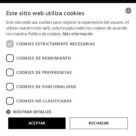
EXPERIENCIAS Y SPA
Este sitio web utiliza cookies
SOBRE ALQVIMIA
Este sitio web usa cookies para mejorar la experiencia del usuario. Al
SPANISH
utilizar nuestro sitio web, usted acepta todas las cookies de acuerdo
COMMUNITY ALQVIMIA
con nuestra Política de cookies.
Más información
CATALAN
COOKIES ESTRICTAMENTE NECESARIAS
ENGLISH
COOKIES DE RENDIMIENTO
COOKIES DE PREFERENCIAS
COOKIES DE FUNCIONALIDAD
COOKIES NO CLASIFICADAS
MOSTRAR DETALLES
ACEPTAR
RECHAZAR
Aviso Legal
Políticas de Cookies
Política de Privacidad
Condiciones Generales
Política en Redes Sociales