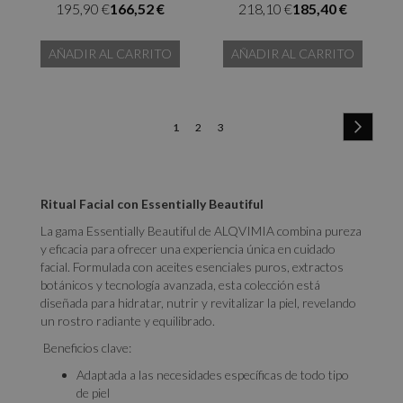
195,90 €
166,52 €
218,10 €
185,40 €
AÑADIR AL CARRITO
AÑADIR AL CARRITO
Página
Página
Siguien
You're
Página
Página
1
2
3
currently
reading
Ritual Facial con Essentially Beautiful
page
La gama Essentially Beautiful de ALQVIMIA combina pureza
y eficacia para ofrecer una experiencia única en cuidado
facial. Formulada con aceites esenciales puros, extractos
botánicos y tecnología avanzada, esta colección está
diseñada para hidratar, nutrir y revitalizar la piel, revelando
un rostro radiante y equilibrado.
Beneficios clave:
Adaptada a las necesidades específicas de todo tipo
de piel