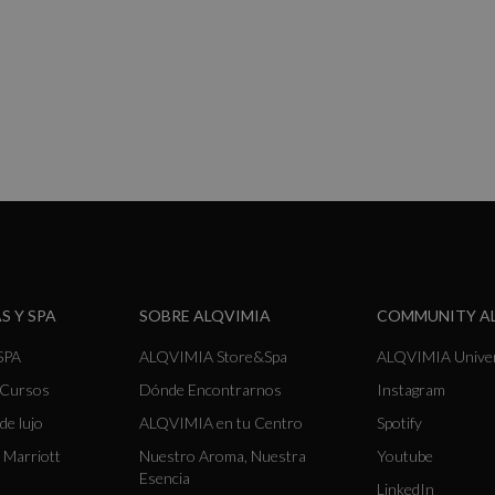
S Y SPA
SOBRE ALQVIMIA
COMMUNITY A
SPA
ALQVIMIA Store&Spa
ALQVIMIA Unive
y Cursos
Dónde Encontrarnos
Instagram
de lujo
ALQVIMIA en tu Centro
Spotify
 Marriott
Nuestro Aroma, Nuestra
Youtube
Esencia
LinkedIn