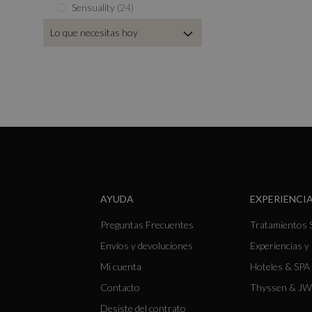
productos
Sensuality
24
Lo que necesitas hoy
AYUDA
EXPERIENCIA
Preguntas Frecuentes
Tratamientos 
Envíos y devoluciones
Experiencias 
Mi cuenta
Hoteles & SPA 
Contacto
Thyssen & JW
Desiste del contrato