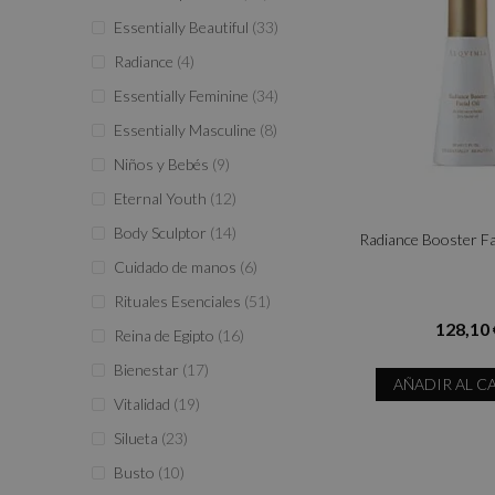
productos
Essentially Beautiful
33
productos
Radiance
4
productos
Essentially Feminine
34
productos
Essentially Masculine
8
productos
Niños y Bebés
9
productos
Eternal Youth
12
productos
Body Sculptor
14
Radiance Booster Fa
productos
Cuidado de manos
6
productos
Rituales Esenciales
51
128,10 
productos
Reina de Egipto
16
productos
Bienestar
17
AÑADIR AL C
productos
Vitalidad
19
productos
Silueta
23
productos
Busto
10