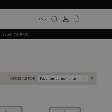
ES
My Cart
IVERSE
NOSOTROS
Set
ORDENAR POR
Ascending
Direction