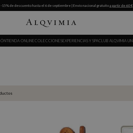
-15% de descuento hasta el 6 de septiembre | Envío nacional gratuito
a partir de 60 €
IÓN
TIENDA ONLINE
COLECCIONES
EXPERIENCIAS Y SPA
CLUB ALQVIMIA UN
ductos