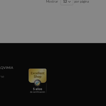
Mostrar
por página
LQVIMIA
rse