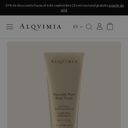
-15% de descuento hasta el 6 de septiembre | Envío nacional gratuito
a partir de
60 €
ES
My Cart