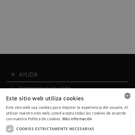
AYUDA
EXPERIENCIAS Y SPA
Este sitio web utiliza cookies
SOBRE ALQVIMIA
Este sitio web usa cookies para mejorar la experiencia del usuario. Al
SPANISH
utilizar nuestro sitio web, usted acepta todas las cookies de acuerdo
COMMUNITY ALQVIMIA
con nuestra Política de cookies.
Más información
CATALAN
COOKIES ESTRICTAMENTE NECESARIAS
ENGLISH