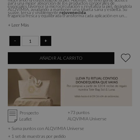
para una mejor absorción de los productos corporales de
esenciales favorece la microcirculación y revitaliza la piel, dejándola
ALQVIMIA, ayudando a mantener una silueta sana y esbelta. Su
suave, tersa y visiblemente
rejuvenecida
.
fragancia fresca y equilibrada transforma cada aplicación en un
ritual sensorial único.
+ Leer Más
-
+
AÑADIR AL CARRITO
+
73
puntos
Prospecto
ALQVIMIA Universe
Leaflet
+ Suma puntos con ALQVIMIA Universe
+ 1 set de muestras por pedido