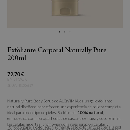
Exfoliante Corporal Naturally Pure
200ml
72,70 €
EN STOCK
SKU
EX50617
Naturally Pure Body Scrub de ALQVIMIA es un gel exfoliante
natural diseñado para ofrecer una experiencia de belleza completa,
ideal para todo tipo de pieles. Su fórmula
100% natural
,
enriquecida con micropartículas de cáscara de nuez y coco, elimina
las células muertas, promoviendo la regeneración celular y
Perfecto para la exfoliación semanal, este exfoliante prepara la piel
mejorando la elasticidad de la piel. Además, su sinergia de aceites