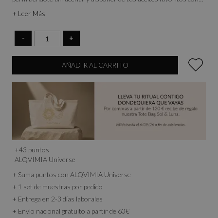
total comodidad. Como complemento perfecto, incluye un
+ Leer Más
Vademecum de Aceites Esenciales, una guía informativa para
profundizar en el arte de la aromaterapia alquímica.
-
+
AÑADIR AL CARRITO
+
43
puntos
ALQVIMIA Universe
+ Suma puntos con ALQVIMIA Universe
+ 1 set de muestras por pedido
+ Entrega en 2-3 días laborales
+ Envío nacional gratuito a partir de 60€