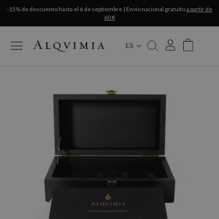
-15% de descuento hasta el 6 de septiembre | Envío nacional gratuito
a partir de
60 €
ES
My Cart