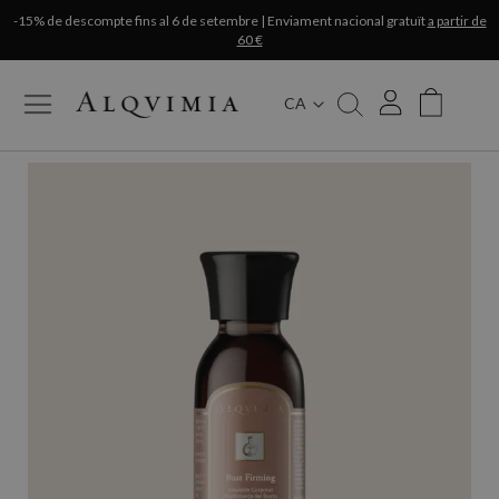
-15% de descompte fins al 6 de setembre | Enviament nacional gratuït
a partir de
60 €
CA
My Cart