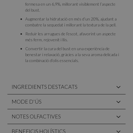
fermesa en un 6,9%, millorant visiblement l’aspecte
del bust.
Augmentar la hidratació en més d’un 20%, ajudant a
combatre la sequedat i millorant la textura de la pell.
Reduir les arrugues de l’escot, afavorint un aspecte
més ferm, rejovenit i llis.
Convertir la cura del bust en una experiència de
benestar i relaxació, gràcies a la seva aroma delicada i
la combinació d’olis essencials.
INGREDIENTS DESTACATS
MODE D'ÚS
NOTES OLFACTIVES
BENEFICIS HOLÍSTICS