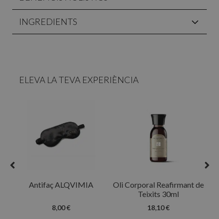
INGREDIENTS
ELEVA LA TEVA EXPERIÈNCIA
R
Antifaç ALQVIMIA
Oli Corporal Reafirmant de
Teixits 30ml
8,00 €
18,10 €