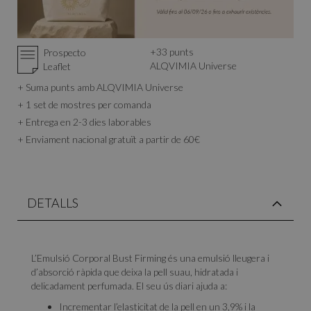
+
33
punts
Prospecto
ALQVIMIA Universe
Leaflet
+ Suma punts amb ALQVIMIA Universe
+ 1 set de mostres per comanda
+ Entrega en 2-3 dies laborables
+ Enviament nacional gratuït a partir de 60€
DETALLS
L’Emulsió Corporal Bust Firming és una emulsió lleugera i
d’absorció ràpida que deixa la pell suau, hidratada i
delicadament perfumada. El seu ús diari ajuda a:
Incrementar l’elasticitat de la pell en un 3,9% i la