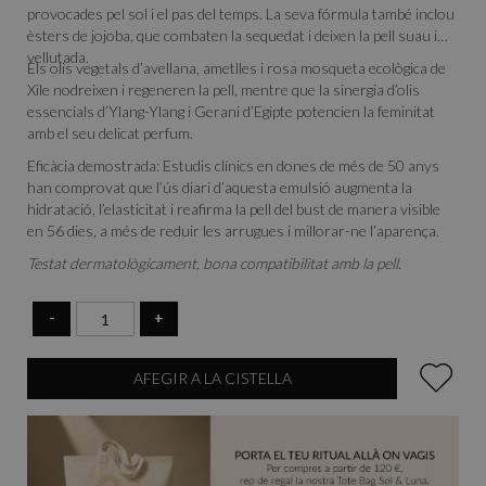
provocades pel sol i el pas del temps. La seva fórmula també inclou
èsters de jojoba, que combaten la sequedat i deixen la pell suau i
vellutada.
Els olis vegetals d’avellana, ametlles i rosa mosqueta ecològica de
Xile nodreixen i regeneren la pell, mentre que la sinergia d’olis
essencials d’Ylang-Ylang i Gerani d’Egipte potencien la feminitat
amb el seu delicat perfum.
Eficàcia demostrada: Estudis clínics en dones de més de 50 anys
han comprovat que l’ús diari d’aquesta emulsió augmenta la
hidratació, l’elasticitat i reafirma la pell del bust de manera visible
en 56 dies, a més de reduir les arrugues i millorar-ne l’aparença.
Testat dermatològicament, bona compatibilitat amb la pell.
-
+
AFEGIR A LA CISTELLA