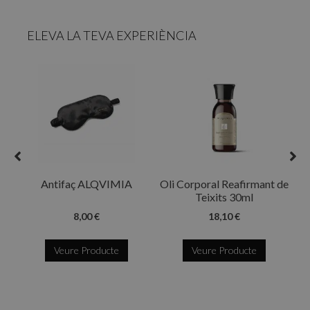
ELEVA LA TEVA EXPERIÈNCIA
R
Antifaç ALQVIMIA
Oli Corporal Reafirmant de
Teixits 30ml
8,00 €
18,10 €
Veure Producte
Veure Producte