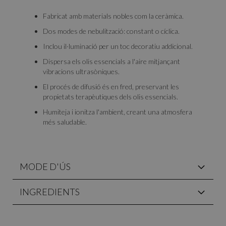
Fabricat amb materials nobles com la ceràmica.
Dos modes de nebulització: constant o cíclica.
Inclou il·luminació per un toc decoratiu addicional.
Dispersa els olis essencials a l'aire mitjançant
vibracions ultrasòniques.
El procés de difusió és en fred, preservant les
propietats terapèutiques dels olis essencials.
Humiteja i ionitza l'ambient, creant una atmosfera
més saludable.
MODE D'ÚS
INGREDIENTS