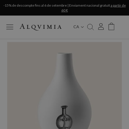
-15% de descompte fins al 6 de setembre | Enviament nacional gratuït
a partir de
60 €
CA
My Cart