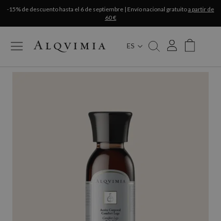
-15% de descuento hasta el 6 de septiembre | Envío nacional gratuito
a partir de
60 €
ES
My Cart