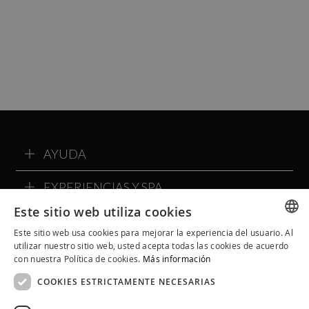
AYUDA
EXPERIENCIAS Y SPA
Este sitio web utiliza cookies
SOBRE ALQVIMIA
Este sitio web usa cookies para mejorar la experiencia del usuario. Al
SPANISH
utilizar nuestro sitio web, usted acepta todas las cookies de acuerdo
COMMUNITY ALQVIMIA
con nuestra Política de cookies.
Más información
CATALAN
COOKIES ESTRICTAMENTE NECESARIAS
ENGLISH