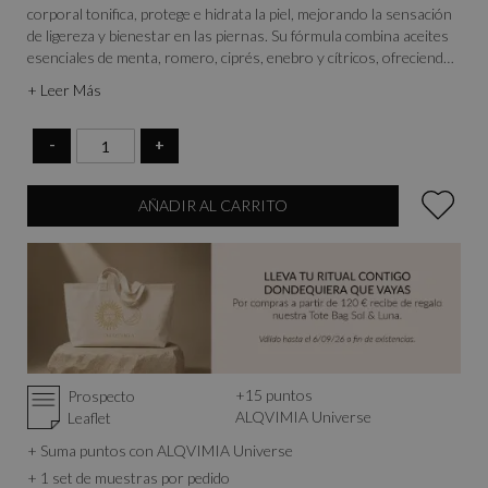
corporal tonifica, protege e hidrata la piel, mejorando la sensación
de ligereza y bienestar en las piernas. Su fórmula combina aceites
esenciales de menta, romero, ciprés, enebro y cítricos, ofreciendo
una acción refrescante y revitalizante que ayuda a recuperar la
+ Leer Más
vitalidad tras un día intenso o largos períodos de inactividad.
-
+
AÑADIR AL CARRITO
+
15
puntos
Prospecto
ALQVIMIA Universe
Leaflet
+ Suma puntos con ALQVIMIA Universe
+ 1 set de muestras por pedido