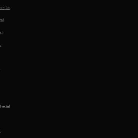
urales
ral
al
L
e
Facial
l