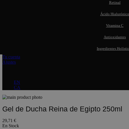
Retinal
Ácido Hialurónic
Vitamina C
Antioxidantes
Ingredientes Holísti
Tu cuenta
Ajustes
Idioma
ES
EN
CA
Gel de Ducha Reina de Egipto 250ml
29,71 €
En Stock