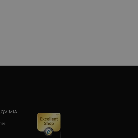
LQVIMIA
rse