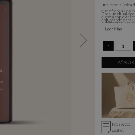
una mezcla única d
que ofrecen una e
Crea un ritual ti
cuenta con extract
enjuagando para un
purificantes y cal
+ Leer Más
-
AÑADIR 
Prospecto
Leaflet