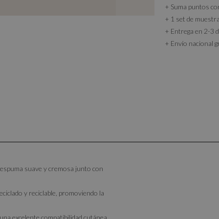
+ Suma puntos c
+ 1 set de muestr
+ Entrega en 2-3 d
+ Envío nacional g
a espuma suave y cremosa junto con
ciclado y reciclable, promoviendo la
na excelente compatibilidad cutánea.