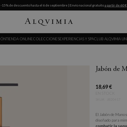
-15% de descuento hasta el 6 de septiembre | Envío nacional gratuito
a partir de 60 €
IÓN
TIENDA ONLINE
COLECCIONES
EXPERIENCIAS Y SPA
CLUB ALQVIMIA UN
Jabón de M
18,69 €
EN STOCK
SKU
JB20417
El Jabón de Manos
diseñado para mima
combatir la seq