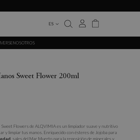
ES
My Cart
IVERSE
NOSOTROS
anos Sweet Flower 200ml
 Sweet Flowers de ALQVIMIA es un limpiador suave y nutritivo
r y limpiar tus manos. Enriquecido con ésteres de Jojoba para
uedad
, sales del Mar Muerto para la reposición de minerales y