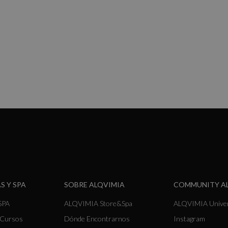
S Y SPA
SOBRE ALQVIMIA
COMMUNITY A
SPA
ALQVIMIA Store&Spa
ALQVIMIA Unive
y Cursos
Dónde Encontrarnos
Instagram