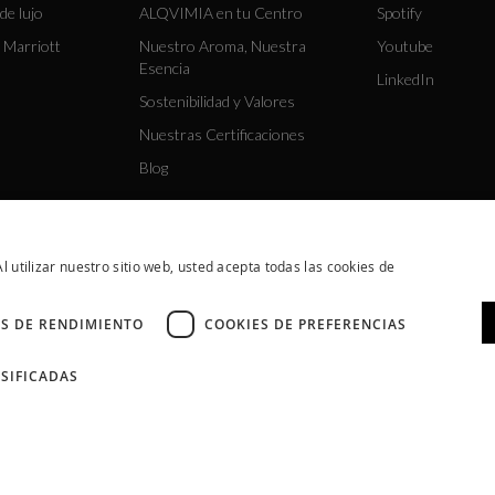
de lujo
ALQVIMIA en tu Centro
Spotify
 Marriott
Nuestro Aroma, Nuestra
Youtube
Esencia
LinkedIn
Sostenibilidad y Valores
Nuestras Certificaciones
Blog
l utilizar nuestro sitio web, usted acepta todas las cookies de
S DE RENDIMIENTO
COOKIES DE PREFERENCIAS
SIFICADAS