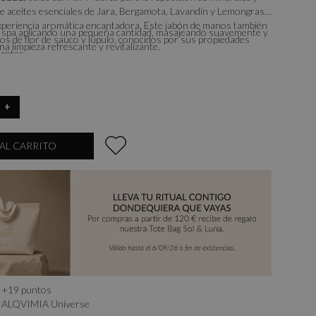
e aceites esenciales de Jara, Bergamota, Lavandín y Lemongrass,
xperiencia aromática encantadora. Este jabón de manos también
po spa aplicando una pequeña cantidad, masajeando suavemente y
os de flor de saúco y lúpulo, conocidos por sus propiedades
a limpieza refrescante y revitalizante.
mantes.
+
AL CARRITO
+
19
puntos
ALQVIMIA Universe