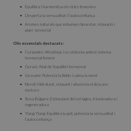
Equilibra i harmonitza els cicles femenins
Desperta la sensualitat i l’autoconfiança
Aromes naturals que indueixen benestar, relaxació i
plaer sensorial
Olis essencials destacats:
Coriandre: Afrodisíac i en sintonia amb el sistema
hormonal femení
Gerani: Aliat de l’equilibri hormonal
Gessamí: Potencia la libido i calma la ment
Neroli: Hidratant, relaxant i afavoreix el descans
nocturn
Rosa Búlgara: Estimulant del col·lagen, il·luminadora i
regeneradora
Ylang Ylang: Equilibra la pell, potencia la sensualitat i
l’autoconfiança