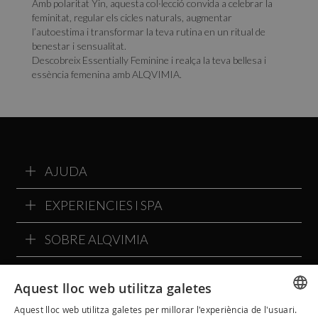
Amb polaritat Yin, aquesta col·lecció convida a celebrar la
feminitat, regular els cicles naturals, augmentar
l’autoestima i transformar la teva rutina en un ritual de
benestar i sensualitat.
Descobreix Essentially Feminine i realça la teva bellesa i
essència femenina amb ALQVIMIA.
AJUDA
EXPERIENCIES I SPA
SOBRE ALQVIMIA
COMMUNITY ALQVIMIA
Aquest lloc web utilitza galetes
Aquest lloc web utilitza galetes per millorar l'experiència de l'usuari.