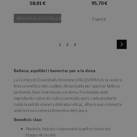
58,81 €
95,70 €
AFEGIR A LA CISTELLA
Esgotat
Page
Page
Pròxim
You're
Page
Page
1
2
3
currently
reading
Bellesa, equilibri i benestar per a la dona
page
La Col·lecció Essentially Feminine d’ALQVIMIA és la nostra
línia cosmètica més sublim, dissenyada per aportar bellesa
profunda, llum i harmonia a la dona. Formulada amb
ingredients naturals i olis essencials purs, cada producte
cuida la pell de manera delicada i eficaç, alhora que connecta
amb la teva essència femenina més pura.
Beneficis clau:
Nodreix, hidrata i rejoveneix la pell en totes les
etapes de la vida