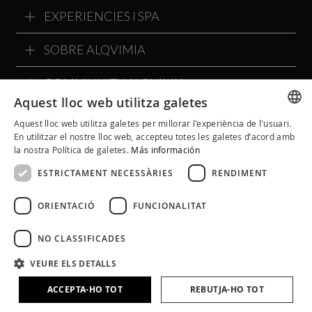
EXPERIENCIES I SPA
SOBRE ALQVIMIA
COMMUNITY ALQVIMIA
Aquest lloc web utilitza galetes
Aquest lloc web utilitza galetes per millorar l'experiència de l'usuari.
SPANISH
En utilitzar el nostre lloc web, accepteu totes les galetes d’acord amb
la nostra Política de galetes.
Más información
CATALAN
ESTRICTAMENT NECESSÀRIES
RENDIMENT
ENGLISH
ORIENTACIÓ
FUNCIONALITAT
NO CLASSIFICADES
VEURE ELS DETALLS
ACCEPTA-HO TOT
REBUTJA-HO TOT
Avís Legal
Política de Cookies
Política de Privacitat
Condicions Generals
Política a Xarxes Socials