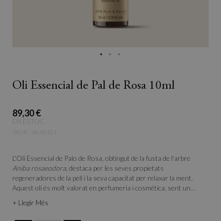
Oli Essencial de Pal de Rosa 10ml
89,30 €
EN ESTOC
SKU
AE60101
L'Oli Essencial de Palo de Rosa, obtingut de la fusta de l'arbre
Aniba rosaeodora
, destaca per les seves propietats
regeneradores de la pell i la seva capacitat per relaxar la ment.
Aquest oli és molt valorat en perfumeria i cosmètica, sent un
excel·lent substitut de l'oli essencial de rosa, molt més costós. El
+ Llegir Més
seu aroma sedant i equilibrant és ideal per crear ambients
relaxants i estimulants alhora, afavorint la creativitat.