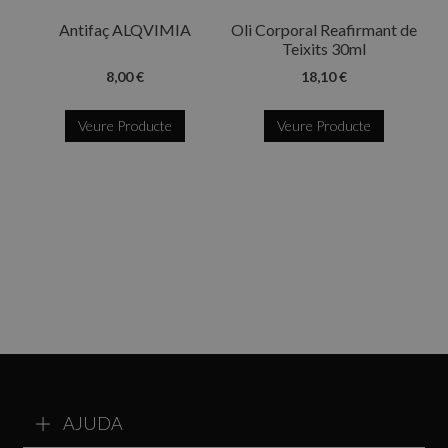
Antifaç ALQVIMIA
Oli Corporal Reafirmant de
Teixits 30ml
8,00 €
18,10 €
Veure Producte
Veure Producte
AJUDA