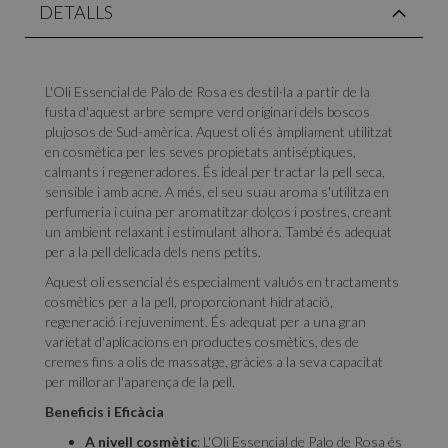
DETALLS
L'Oli Essencial de Palo de Rosa es destil·la a partir de la
fusta d'aquest arbre sempre verd originari dels boscos
plujosos de Sud-amèrica. Aquest oli és àmpliament utilitzat
en cosmètica per les seves propietats antiséptiques,
calmants i regeneradores. És ideal per tractar la pell seca,
sensible i amb acne. A més, el seu suau aroma s'utilitza en
perfumeria i cuina per aromatitzar dolços i postres, creant
un ambient relaxant i estimulant alhora. També és adequat
per a la pell delicada dels nens petits.
Aquest oli essencial és especialment valuós en tractaments
cosmètics per a la pell, proporcionant hidratació,
regeneració i rejuveniment. És adequat per a una gran
varietat d'aplicacions en productes cosmètics, des de
cremes fins a olis de massatge, gràcies a la seva capacitat
per millorar l'aparença de la pell.
Beneficis i Eficàcia
A nivell cosmètic
: L'Oli Essencial de Palo de Rosa és