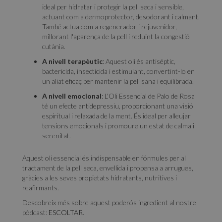
ideal per hidratar i protegir la pell seca i sensible,
actuant com a dermoprotector, desodorant i calmant.
També actua com a regenerador i rejuvenidor,
millorant l'aparença de la pell i reduint la congestió
cutània.
A nivell terapèutic
: Aquest oli és antiséptic,
bactericida, insecticida i estimulant, convertint-lo en
un aliat eficaç per mantenir la pell sana i equilibrada.
A nivell emocional
: L'Oli Essencial de Palo de Rosa
té un efecte antidepressiu, proporcionant una visió
espiritual i relaxada de la ment. És ideal per alleujar
tensions emocionals i promoure un estat de calma i
serenitat.
Aquest oli essencial és indispensable en fórmules per al
tractament de la pell seca, envellida i propensa a arrugues,
gràcies a les seves propietats hidratants, nutritives i
reafirmants.
Descobreix més sobre aquest poderós ingredient al nostre
pòdcast:
ESCOLTAR
.