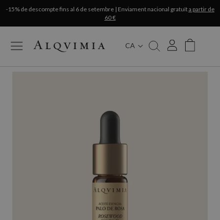
-15% de descompte fins al 6 de setembre | Enviament nacional gratuït
a partir de
60 €
CA
My Cart