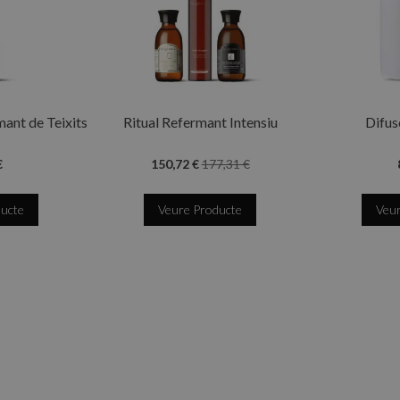
mant de Teixits
Ritual Refermant Intensiu
Difus
€
150,72 €
177,31 €
ducte
Veure Producte
Veur