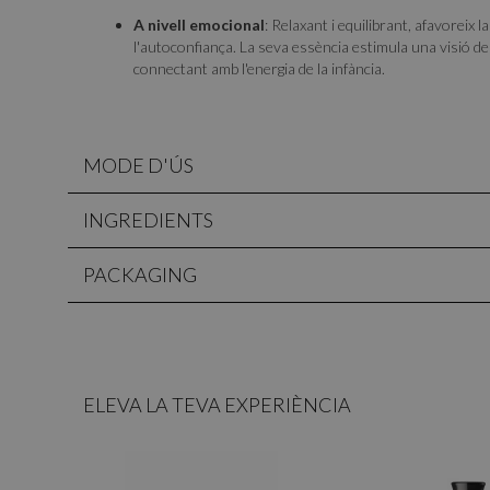
A nivell emocional
: Relaxant i equilibrant, afavoreix l
l'autoconfiança. La seva essència estimula una visió d
connectant amb l'energia de la infància.
MODE D'ÚS
INGREDIENTS
PACKAGING
ELEVA LA TEVA EXPERIÈNCIA