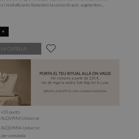
ts i revitalitzants fomenten la concentració, augmenten
ajuden a alliberar tensions emocionals. En cosmètica, destaca per
icant, regeneradora i tonificant, contribuint a la frescor i cura de
+
 LA CISTELLA
+
55
punts
ALQVIMIA Universe
b ALQVIMIA Universe
s per comanda