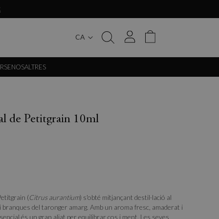
€
CA
My Cart
ERSE
NOSALTRES
al de Petitgrain 10ml
etitgrain (
Citrus aurantium
) s'obté mitjançant destil·lació al
s i branques del taronger amarg. Amb un aroma fresc, amaderat i
essencial és un gran aliat per equilibrar cos i ment. Les seves