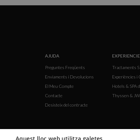
AJUDA
EXPERIENCIE
Preguntes Freqüents
Tractaments 
Enviaments i Devolucions
Experiències i
El Meu Compte
Hotels & SPA d
Contacte
Thyssen & JW
Desisteix del contracte
Aquest lloc web utilitza galetes