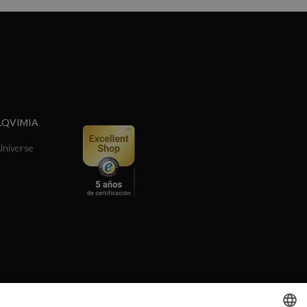
LQVIMIA
niverse