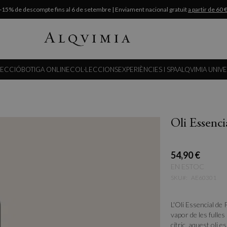
-15% de descompte fins al 6 de setembre | Enviament nacional gratuït
a partir de 60 
LECCIÓ
BOTIGA ONLINE
COL·LECCIONS
EXPERIÈNCIES I SPA
ALQVIMIA UNIV
Oli Essenci
54,90 €
EN ESTOC
SKU
AE60301
L'Oli Essencial de P
vapor de les fulle
cítric, aquest oli 