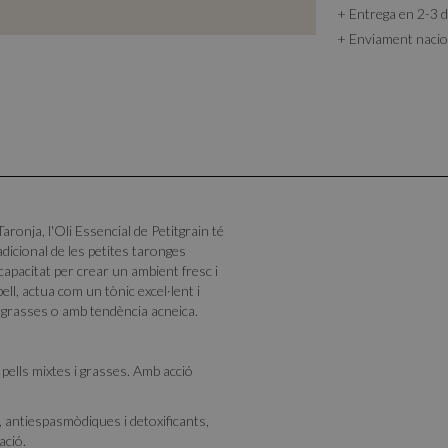
+ Entrega en 2-3 d
+ Enviament nacion
Taronja, l'Oli Essencial de Petitgrain té
radicional de les petites taronges
capacitat per crear un ambient fresc i
pell, actua com un tònic excel·lent i
lls grasses o amb tendència acneica.
a pells mixtes i grasses. Amb acció
, antiespasmòdiques i detoxificants,
ació.