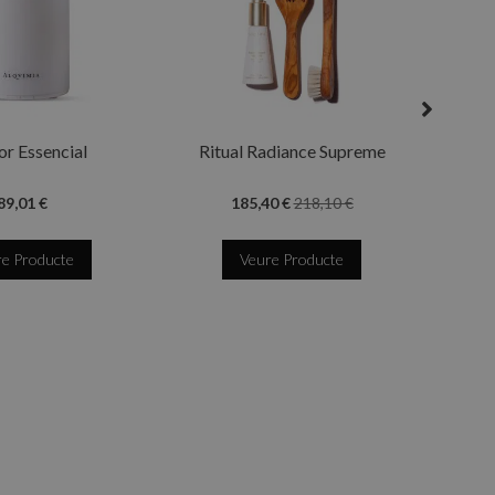
Ritu
or Essencial
Ritual Radiance Supreme
89,01 €
185,40 €
218,10 €
e Producte
Veure Producte