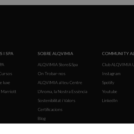
S I SPA
SOBRE ALQVIMIA
COMMUNITY A
SPA
ALQVIMIA Store&Spa
Club ALQVIMIA U
 Cursos
On Trobar-nos
Instagram
e luxe
ALQVIMIA al teu Centre
Spotify
 Marriott
L'Aroma, la Nostra Essència
Youtube
Sostenibilitat i Valors
LinkedIn
Certificacions
Blog