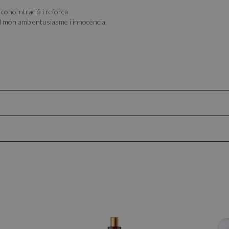
a concentració i reforça
el món amb entusiasme i innocència,