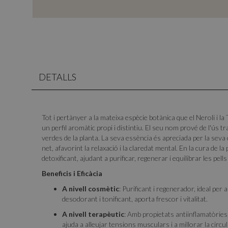
DETALLS
Tot i pertànyer a la mateixa espècie botànica que el Neroli i la 
un perfil aromàtic propi i distintiu. El seu nom prové de l'ús t
verdes de la planta. La seva essència és apreciada per la seva 
net, afavorint la relaxació i la claredat mental. En la cura de la 
detoxificant, ajudant a purificar, regenerar i equilibrar les pe
Beneficis i Eficàcia
A nivell cosmètic
: Purificant i regenerador, ideal per 
desodorant i tonificant, aporta frescor i vitalitat.
A nivell terapèutic
: Amb propietats antiinflamatòries
ajuda a alleujar tensions musculars i a millorar la circul