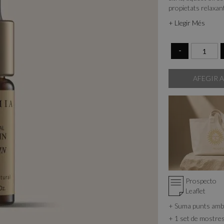
propietats relaxan
l'autoconfiança i 
+ Llegir Més
la seva acció purif
la pell.
-
AFEGIR A
Prospecto
Leaflet
+ Suma punts am
+ 1 set de mostre