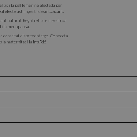
l pit i la pell femenina afectada per
il efecte astringent i desintoxicant.
ant natural. Regula el cicle menstrual
l i la menopausa.
i la capacitat d’aprenentatge. Connecta
la maternitat i la intuïció.