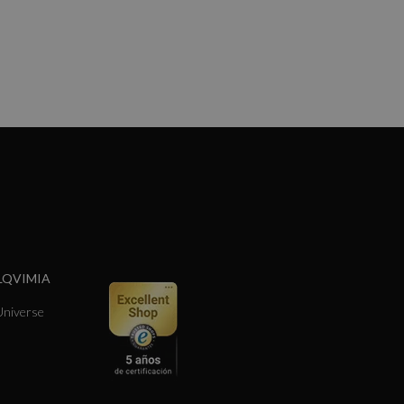
LQVIMIA
niverse