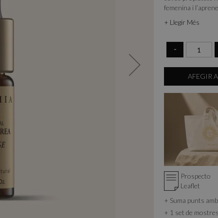
femenina i l’aprene
efecte revitalitzan
+ Llegir Més
imprescindible en l
-
AFEGIR A
Prospecto
Leaflet
+ Suma punts am
+ 1 set de mostre