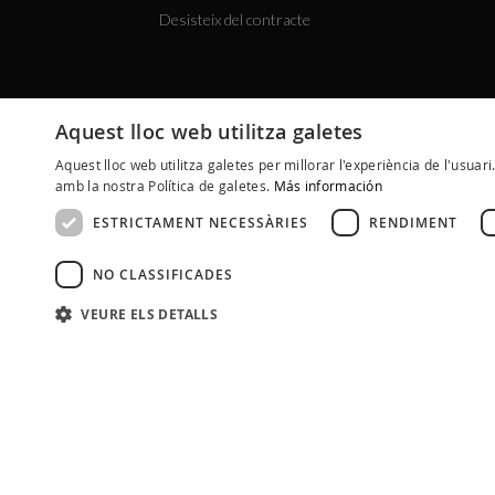
Desisteix del contracte
Aquest lloc web utilitza galetes
Aquest lloc web utilitza galetes per millorar l'experiència de l'usuari
amb la nostra Política de galetes.
Más información
ESTRICTAMENT NECESSÀRIES
RENDIMENT
NO CLASSIFICADES
VEURE ELS DETALLS
Avís Legal
Pol