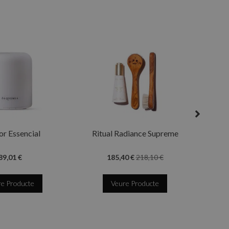
Ritu
or Essencial
Ritual Radiance Supreme
89,01 €
185,40 €
218,10 €
e Producte
Veure Producte