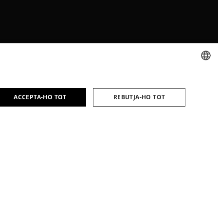
SPANISH
ACCEPTA-HO TOT
REBUTJA-HO TOT
CATALAN
ENGLISH
ca a Xarxes Socials