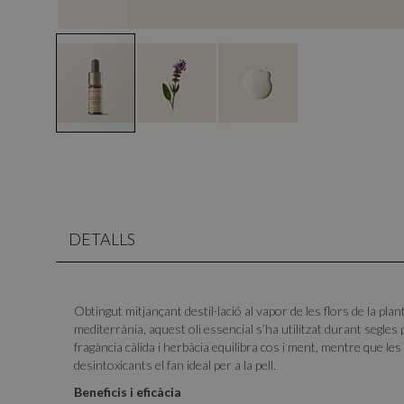
DETALLS
Obtingut mitjançant destil·lació al vapor de les flors de la plant
mediterrània, aquest oli essencial s’ha utilitzat durant segles 
fragància càlida i herbàcia equilibra cos i ment, mentre que l
desintoxicants el fan ideal per a la pell.
Beneficis i eficàcia