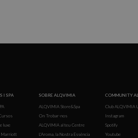
S I SPA
SOBRE ALQVIMIA
COMMUNITY A
SPA
ALQVIMIA Store&Spa
Club ALQVIMIA U
 Cursos
On Trobar-nos
Instagram
e luxe
ALQVIMIA al teu Centre
Spotify
 Marriott
L'Aroma, la Nostra Essència
Youtube