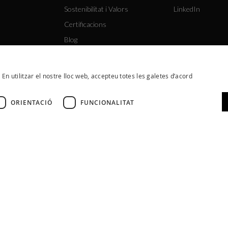
Sostenibilitat i Valors
LinkedIn
Certificacions
Blog
. En utilitzar el nostre lloc web, accepteu totes les galetes d’acord
ORIENTACIÓ
FUNCIONALITAT
ítica de Cookies
Política de Privacitat
Condicions Generals
Políti