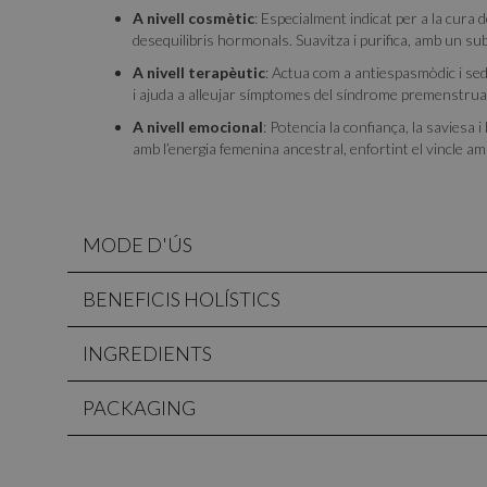
A nivell cosmètic
: Especialment indicat per a la cura de
desequilibris hormonals. Suavitza i purifica, amb un subt
A nivell terapèutic
: Actua com a antiespasmòdic i sed
i ajuda a alleujar símptomes del síndrome premenstrua
A nivell emocional
: Potencia la confiança, la saviesa 
amb l’energia femenina ancestral, enfortint el vincle amb 
MODE D'ÚS
BENEFICIS HOLÍSTICS
INGREDIENTS
PACKAGING