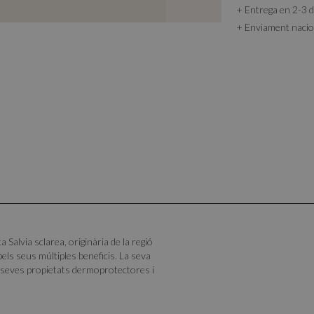
+ Entrega en 2-3 d
+ Enviament nacion
a Salvia sclarea, originària de la regió
pels seus múltiples beneficis. La seva
es seves propietats dermoprotectores i