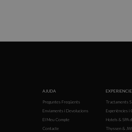
AJUDA
EXPERIENCIE
Preguntes Freqüents
Tractaments 
Enviaments i Devolucions
Experiències i
El Meu Compte
Hotels & SPA d
Contacte
Thyssen & JW