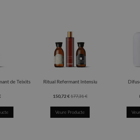
mant de Teixits
Ritual Refermant Intensiu
Difus
€
150,72 €
177,31 €
ducte
Veure Producte
Veur