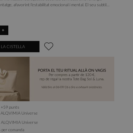
ntatge, afavorint l’estabilitat emocional i mental. El seu subtil
t i la seva capacitat per alleujar tensions el converteixen en un
a cura natural.
+
 LA CISTELLA
+
59
punts
ALQVIMIA Universe
b ALQVIMIA Universe
s per comanda