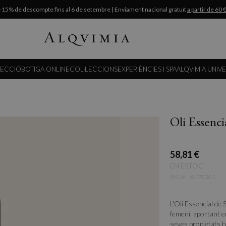
-15% de descompte fins al 6 de setembre | Enviament nacional gratuït
a partir de 60 
LECCIÓ
BOTIGA ONLINE
COL·LECCIONS
EXPERIÈNCIES I SPA
ALQVIMIA UNIV
Oli Essenci
58,81 €
EN ESTOC
SKU
AE70301
L'Oli Essencial de S
femení, aportant eq
seves propietats 