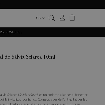
€
CA
My Cart
ERSE
NOSALTRES
al de Sàlvia Sclarea 10ml
àlvia Sclarea (
Salvia sclarea
) és un poderós aliat per al benestar
uilibri, vitalitat i confiança. Coneguda des de l’antiguitat per les
harmonitzadores, aquesta essència connecta amb l’energia