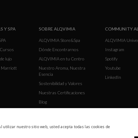
S Y SPA
SOBRE ALQVIMIA
COMMUNITY A
SPA
ALQVIMIA Store&Spa
ALQVIMIA Unive
y Cursos
Dónde Encontrarnos
Instagram
de lujo
ALQVIMIA en tu Centro
Spotify
 Marriott
Nuestro Aroma, Nuestra
Youtube
Esencia
LinkedIn
Sostenibilidad y Valores
Nuestras Certificaciones
Blog
l utilizar nuestro sitio web, usted acepta todas las cookies de