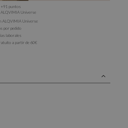
+
91
puntos
ALQVIMIA Universe
on ALQVIMIA Universe
as por pedido
ías laborales
ratuito a partir de 60€