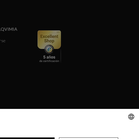
LQVIMIA
rse
SPANISH