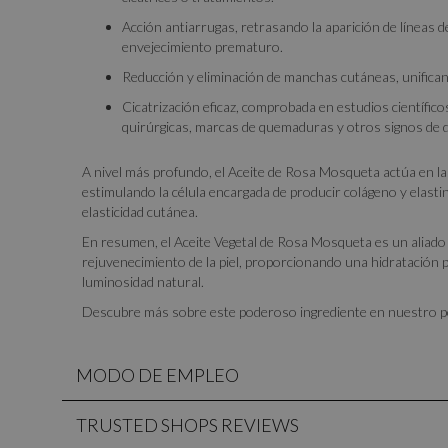
Acción antiarrugas, retrasando la aparición de líneas d
envejecimiento prematuro.
Reducción y eliminación de manchas cutáneas, unificando
Cicatrización eficaz, comprobada en estudios científico
quirúrgicas, marcas de quemaduras y otros signos de da
A nivel más profundo, el Aceite de Rosa Mosqueta actúa en las 
estimulando la célula encargada de producir colágeno y elastin
elasticidad cutánea.
En resumen, el Aceite Vegetal de Rosa Mosqueta es un aliado e
rejuvenecimiento de la piel, proporcionando una hidratación
luminosidad natural.
Descubre más sobre este poderoso ingrediente en nuestro 
MODO DE EMPLEO
TRUSTED SHOPS REVIEWS