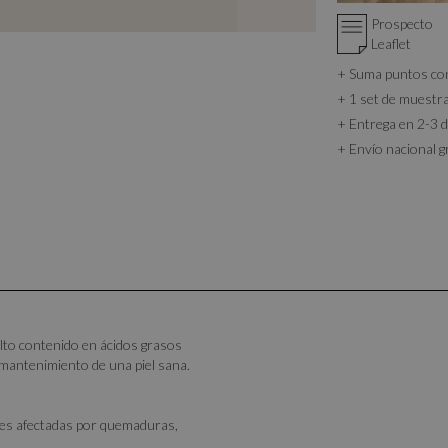
Prospecto
Leaflet
+ Suma puntos c
+ 1 set de muestr
+ Entrega en 2-3 d
+ Envío nacional g
lto contenido en ácidos grasos
l mantenimiento de una piel sana.
eles afectadas por quemaduras,