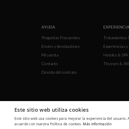
AYUDA
EXPERIENCIA
Preguntas Frecuentes
Tratamientos 
Envíos y devoluciones
Experiencias 
Mi cuenta
Hoteles & SPA 
Contacto
Thyssen & JW
Desiste del contrato
Este sitio web utiliza cookies
Este sitio web usa cookies para mejorar la experiencia del usuario. A
acuerdo con nuestra Política de cookies.
Más información