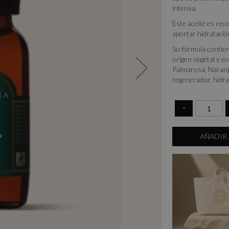
intensa.
Este aceite es re
aportar hidratació
Su fórmula contie
origen vegetal y e
Palmarosa, Naranj
regenerador, hidr
-
AÑADIR 