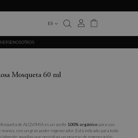
ES
My Cart
IVERSE
NOSOTROS
Rosa Mosqueta 60 ml
 Mosqueta de ALQVIMIA es un aceite
100% orgánico
para uso
 de manos, con un gran poder regenerador. Está indicado para todo
pecialmente aquellas que necesitan un proceso de regeneración