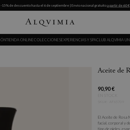
-15% de descuento hasta el 6 de septiembre | Envío nacional gratuito
a partir de 60 €
IÓN
TIENDA ONLINE
COLECCIONES
EXPERIENCIAS Y SPA
CLUB ALQVIMIA UN
Aceite de 
90,90 €
EN STOCK
SKU
AF65709
El Aceite de Rosa
facial, corporal y
tipo de pieles, es