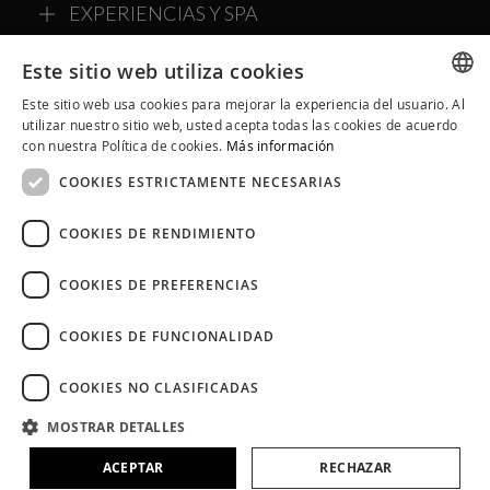
EXPERIENCIAS Y SPA
SOBRE ALQVIMIA
Este sitio web utiliza cookies
Este sitio web usa cookies para mejorar la experiencia del usuario. Al
COMMUNITY ALQVIMIA
SPANISH
utilizar nuestro sitio web, usted acepta todas las cookies de acuerdo
con nuestra Política de cookies.
Más información
CATALAN
COOKIES ESTRICTAMENTE NECESARIAS
ENGLISH
COOKIES DE RENDIMIENTO
COOKIES DE PREFERENCIAS
COOKIES DE FUNCIONALIDAD
COOKIES NO CLASIFICADAS
Aviso Legal
Políticas de Cookies
Política de Privacidad
MOSTRAR DETALLES
Condiciones Generales
Política en Redes Sociales
ACEPTAR
RECHAZAR