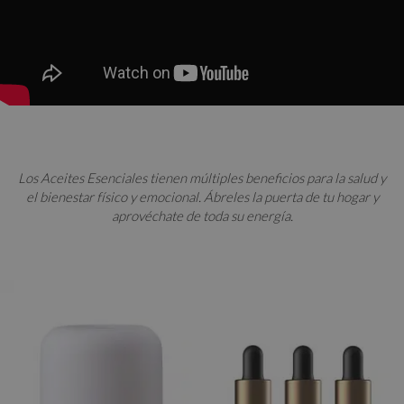
Los Aceites Esenciales tienen múltiples beneficios para la salud y
el bienestar físico y emocional. Ábreles la puerta de tu hogar y
aprovéchate de toda su energía.