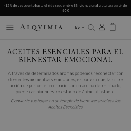
-15% de descuento hasta el 6 de septiembre | Envío nacional gratuito
a partir de
60 €
ES
My Cart
ACEITES ESENCIALES PARA EL
BIENESTAR EMOCIONAL
A través de determinados aromas podemos reconectar con
diferentes momentos y emociones, es por eso que, la simple
acción de perfumar un espacio con un aroma determinado,
puede cambiar nuestro estado de ánimo al instante.
Convierte tus hogar en un templo de bienestar gracias a los
Aceites Esenciales.