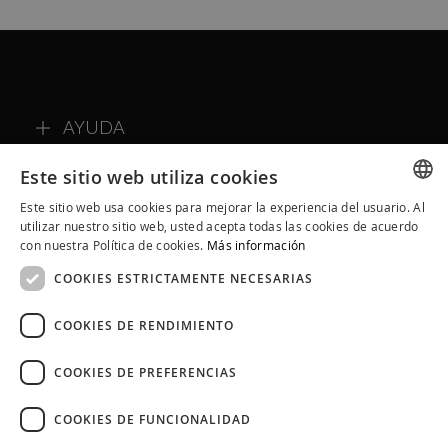
AYUDA
EXPERIENCIAS Y SPA
Este sitio web utiliza cookies
Este sitio web usa cookies para mejorar la experiencia del usuario. Al
SOBRE ALQVIMIA
SPANISH
utilizar nuestro sitio web, usted acepta todas las cookies de acuerdo
con nuestra Política de cookies.
Más información
CATALAN
COMMUNITY ALQVIMIA
COOKIES ESTRICTAMENTE NECESARIAS
ENGLISH
COOKIES DE RENDIMIENTO
COOKIES DE PREFERENCIAS
COOKIES DE FUNCIONALIDAD