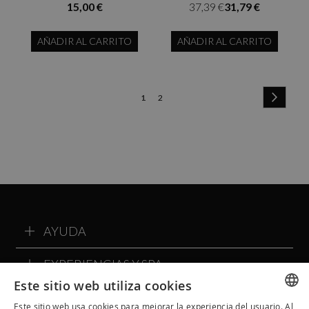
15,00 €
37,39 €
31,79 €
AÑADIR AL CARRITO
AÑADIR AL CARRITO
Página
Página
Siguien
You're
Página
1
2
currently
reading
page
AYUDA
EXPERIENCIAS Y SPA
Este sitio web utiliza cookies
SOBRE ALQVIMIA
Este sitio web usa cookies para mejorar la experiencia del usuario. Al